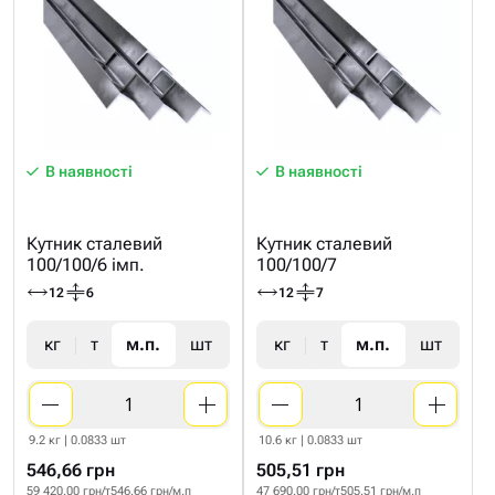
В наявності
В наявності
Кутник сталевий
Кутник сталевий
100/100/6 імп.
100/100/7
12
6
12
7
кг
т
м.п.
шт
кг
т
м.п.
шт
9.2 кг | 0.0833 шт
10.6 кг | 0.0833 шт
546,66 грн
505,51 грн
59 420.00 грн/т
546.66 грн/м.п
47 690.00 грн/т
505.51 грн/м.п