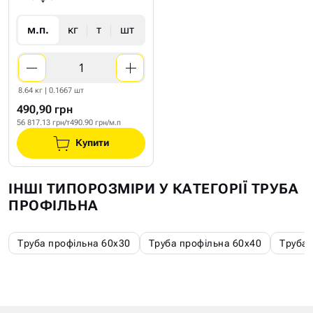
м.п.
кг
т
шт
8.64 кг | 0.1667 шт
490,90 грн
56 817.13 грн/т
490.90 грн/м.п
Купити
ІНШІ ТИПОРОЗМІРИ У КАТЕГОРІЇ ТРУБА
ПРОФІЛЬНА
Труба профільна 60х30
Труба профільна 60х40
Труба 