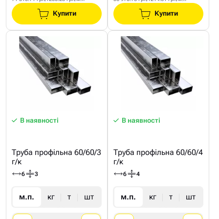
Купити
Купити
В наявності
В наявності
Труба профільна 60/60/3
Труба профільна 60/60/4
г/к
г/к
6
3
6
4
м.п.
кг
т
шт
м.п.
кг
т
шт