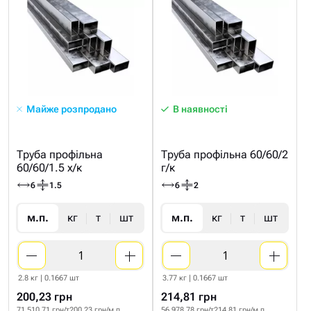
Майже розпродано
В наявності
Труба профільна
Труба профільна 60/60/2
60/60/1.5 х/к
г/к
6
1.5
6
2
м.п.
кг
т
шт
м.п.
кг
т
шт
2.8 кг | 0.1667 шт
3.77 кг | 0.1667 шт
200,23 грн
214,81 грн
71 510.71 грн/т
200.23 грн/м.п
56 978.78 грн/т
214.81 грн/м.п