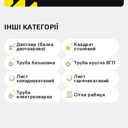
ІНШІ КАТЕГОРІЇ
Двотавр (балка
Квадрат
двотаврова)
сталевий
Труба безшовна
Труба кругла ВГП
Лист
Лист
холоднокатаний
гарячекатаний
Труба
Сітка рабиця
електрозварна