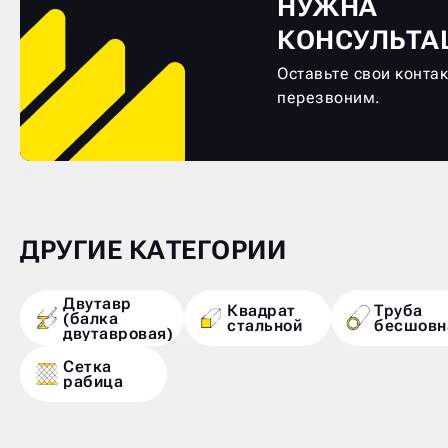
НУЖНА
КОНСУЛЬТА
Оставьте свои конта
перезвоним.
ДРУГИЕ КАТЕГОРИИ
Двутавр
Квадрат
Труба
(балка
стальной
бесшовн
двутавровая)
Сетка
рабица