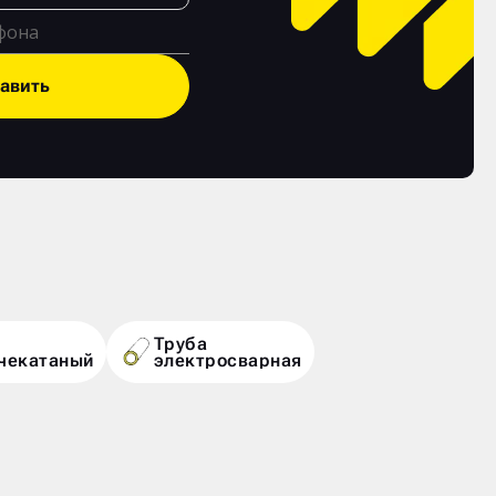
авить
Труба
чекатаный
электросварная