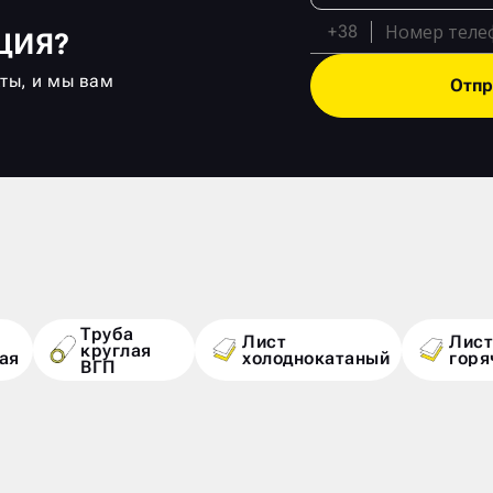
+38
ЦИЯ?
кты, и мы вам
Отпр
Труба
Лист
Лист
круглая
ая
холоднокатаный
горя
ВГП