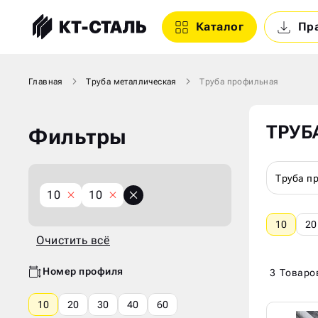
Каталог
Пр
Главная
Труба металлическая
Труба профильная
ТРУБ
Фильтры
Труба п
X
X
10
10
Очистить
всё
10
20
Очистить всё
Номер профиля
3
Товаро
10
20
30
40
60