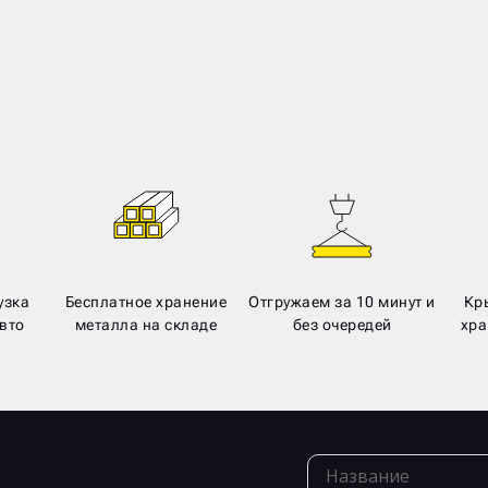
узка
Бесплатное хранение
Отгружаем за 10 минут и
Кр
вто
металла на складе
без очередей
хра