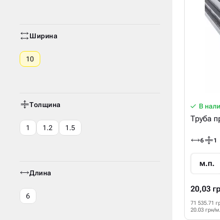
Ширина
10
Толщина
В нал
Труба п
1
1.2
1.5
6
1
м.п.
Длина
20,03 г
6
71 535.71 г
20.03 грн/м