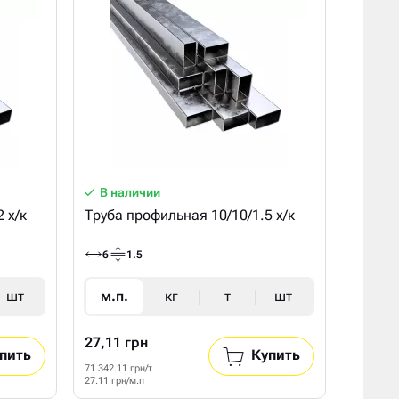
В наличии
 х/к
Труба профильная 10/10/1.5 х/к
6
1.5
шт
м.п.
кг
т
шт
27,11 грн
пить
Купить
71 342.11 грн/т
27.11 грн/м.п