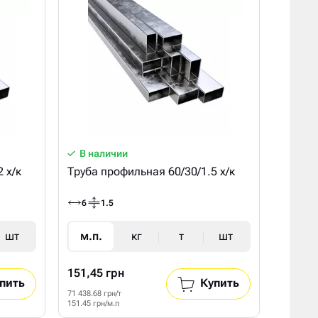
В наличии
 х/к
Труба профильная 60/30/1.5 х/к
6
1.5
шт
м.п.
кг
т
шт
151,45 грн
пить
Купить
71 438.68 грн/т
151.45 грн/м.п