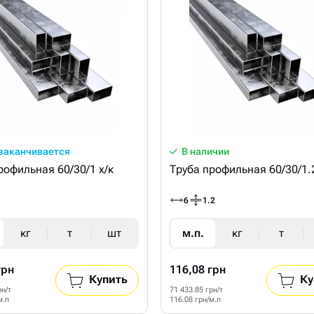
 заканчивается
В наличии
рофильная 60/30/1 х/к
Труба профильная 60/30/1.2
6
1.2
кг
т
шт
м.п.
кг
т
грн
116,08 грн
Купить
Ку
рн/т
71 433.85 грн/т
м.п
116.08 грн/м.п