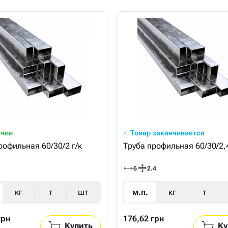
ичии
Товар заканчивается
рофильная 60/30/2 г/к
Труба профильная 60/30/2,4
6
2.4
кг
т
шт
м.п.
кг
т
грн
176,62 грн
Купить
Ку