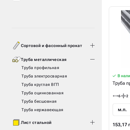
Сортовой и фасонный прокат
Труба металлическая
Труба профильная
В нал
Труба электросварная
Труба п
Труба круглая ВГП
Труба оцинкованная
6
2
Труба бесшовная
м.п.
Труба нержавеющая
Лист стальной
153,17 