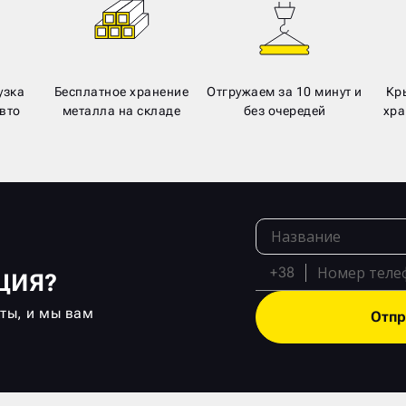
узка
Бесплатное хранение
Отгружаем за 10 минут и
Кр
вто
металла на складе
без очередей
хра
+38
ЦИЯ?
кты, и мы вам
Отпр