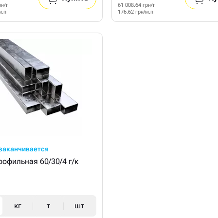
рн/т
61 008.64 грн/т
м.п
176.62 грн/м.п
 заканчивается
рофильная 60/30/4 г/к
кг
т
шт