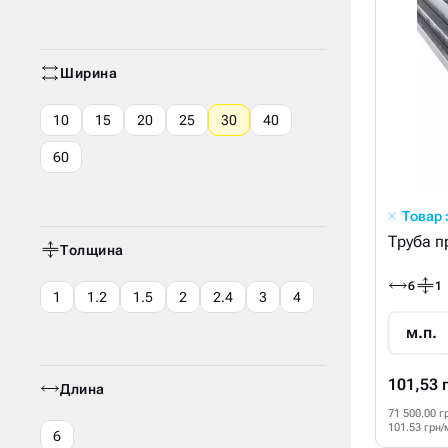
Ширина
10
15
20
25
30
40
60
Товар
Труба п
Толщина
6
1
1
1.2
1.5
2
2.4
3
4
м.п.
101,53 
Длина
71 500.00 г
101.53 грн/
6