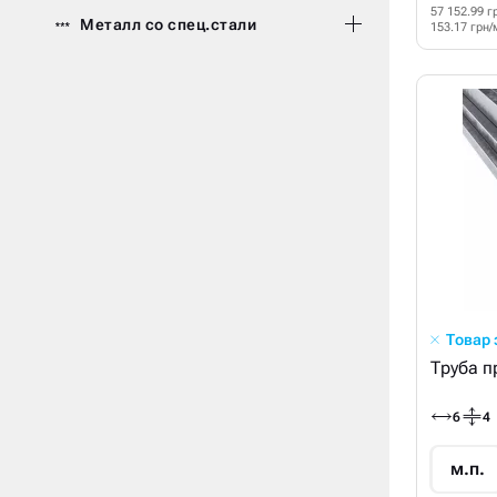
57 152.99 г
Металл со спец.стали
153.17 грн/
Товар
Труба п
6
4
м.п.