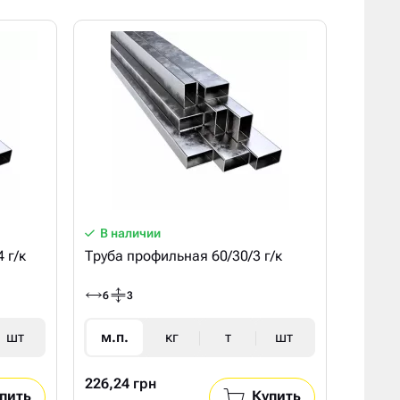
В наличии
 г/к
Труба профильная 60/30/3 г/к
6
3
шт
м.п.
кг
т
шт
226,24 грн
пить
Купить