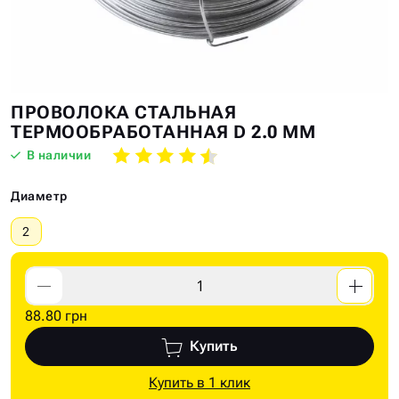
Skip
Skip
ПРОВОЛОКА СТАЛЬНАЯ
to
to
ТЕРМООБРАБОТАННАЯ D 2.0 ММ
the
the
В наличии
end
beginning
of
of
Диаметр
the
the
images
images
2
gallery
gallery
88.80 грн
Купить
Купить в 1 клик