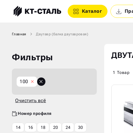
Каталог
Пр
Главная
Двутавр (балка двутавровая)
ДВУТ
Фильтры
1
Товар
X
100
Очистить
всё
Очистить всё
Номер профиля
14
16
18
20
24
30