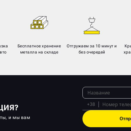
узка
Бесплатное хранение
Отгружаем за 10 минут и
Кр
вто
металла на складе
без очередей
хра
+38
ЦИЯ?
кты, и мы вам
Отпр