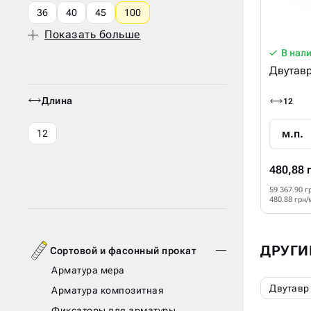
36
40
45
100
Показать больше
В нал
Двутавр
Длина
12
м.п.
12
480,88 
59 367.90 г
480.88 грн/
ДРУГИ
Сортовой и фасонный прокат
Арматура мера
Двутавр
Арматура композитная
Фиксаторы для арматуры