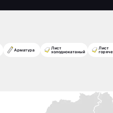
Лист
Лист
Арматура
холоднокатаный
горяч