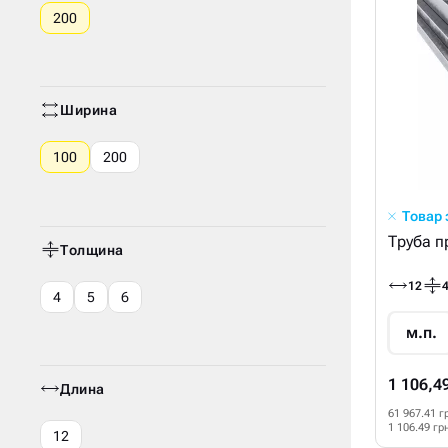
200
Ширина
100
200
Товар
Труба п
Толщина
12
4
5
6
м.п.
1 106,4
Длина
61 967.41 г
1 106.49 гр
12