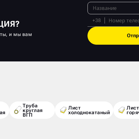
+38
ЦИЯ?
кты, и мы вам
Отпр
Труба
Лист
Лист
круглая
ая
холоднокатаный
горя
ВГП