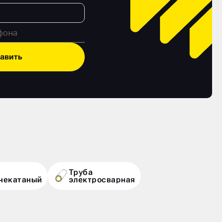
авить
Труба
чекатаный
электросварная