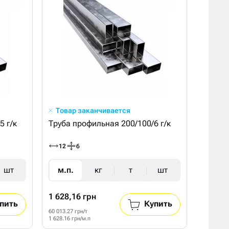
Товар заканчивается
5 г/к
Труба профильная 200/100/6 г/к
12
6
шт
м.п.
кг
т
шт
1 628,16 грн
пить
Купить
60 013.27 грн/т
1 628.16 грн/м.п