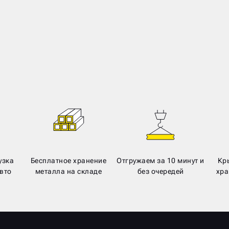
узка
Бесплатное хранение
Отгружаем за 10 минут и
Кр
вто
металла на складе
без очередей
хра