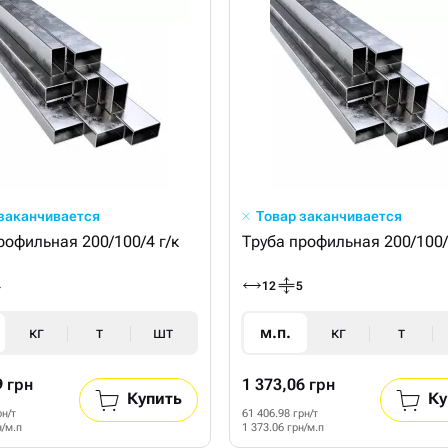
 заканчивается
Товар заканчивается
рофильная 200/100/4 г/к
Труба профильная 200/100/
4
12
5
кг
т
шт
м.п.
кг
т
9 грн
1 373,06 грн
Купить
Ку
рн/т
61 406.98 грн/т
н/м.п
1 373.06 грн/м.п