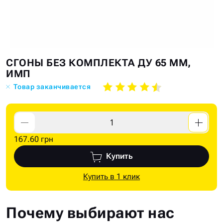
Skip
Skip
СГОНЫ БЕЗ КОМПЛЕКТА ДУ 65 ММ,
to
to
ИМП
the
the
Товар заканчивается
end
beginning
of
of
the
the
images
images
167.60 грн
gallery
gallery
Купить
Купить в 1 клик
Почему выбирают нас