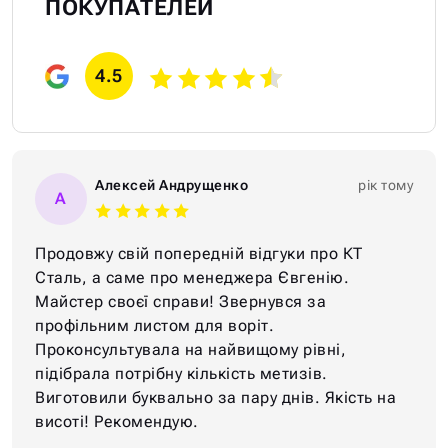
ПОКУПАТЕЛЕЙ
4.5
Алексей Андрущенко
рік тому
А
Продовжу свій попередній відгуки про КТ
Сталь, а саме про менеджера Євгенію.
Майстер своєї справи! Звернувся за
профільним листом для воріт.
Проконсультувала на найвищому рівні,
підібрала потрібну кількість метизів.
Виготовили буквально за пару днів. Якість на
висоті! Рекомендую.