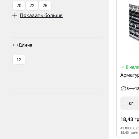
20
22
25
Показать больше
Длина
12
В нал
Арматур
8
1
кг
18,43 г
41 890.00 г
18.43 грн/м