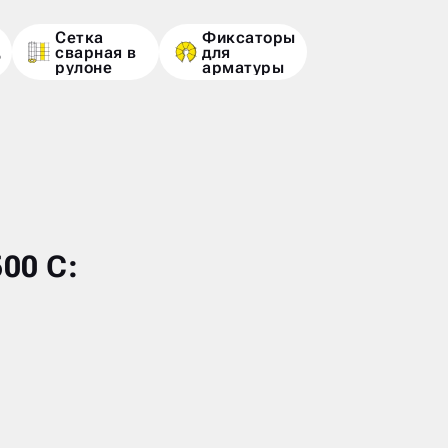
Сетка
Фиксаторы
сварная в
для
Р
рулоне
арматуры
00 С: