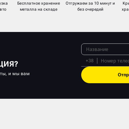
узка
Бесплатное хранение
Отгружаем за 10 минут и
Кр
вто
металла на складе
без очередей
хра
+38
ЦИЯ?
кты, и мы вам
Отпр