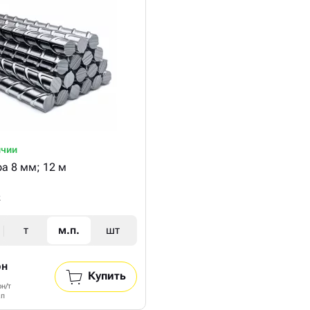
ичии
а 8 мм; 12 м
2
т
м.п.
шт
рн
Купить
рн/т
.п