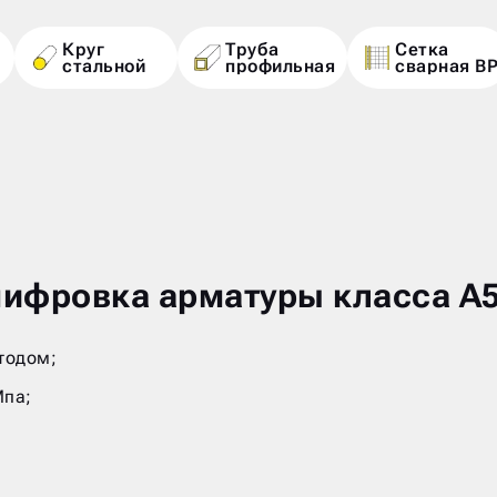
Круг
Труба
Сетка
стальной
профильная
сварная В
ифровка арматуры класса А5
тодом;
Мпа;