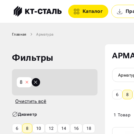
Каталог
Пр
Главная
Арматура
АРМА
Фильтры
Армату
X
8
Очистить
всё
6
8
Очистить всё
Диаметр
1
Товар
6
8
10
12
14
16
18