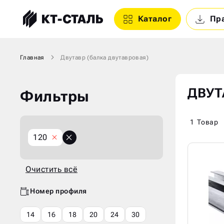
Каталог
Пр
Главная
Двутавр (балка двутавровая)
ДВУТ
Фильтры
1
Товар
X
120
Очистить
всё
Очистить всё
Номер профиля
14
16
18
20
24
30