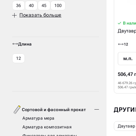
36
40
45
100
Показать больше
В нал
Двутавр
Длина
12
м.п.
12
506,47 
46 679.26 г
506.47 грн/
ДРУГИ
Сортовой и фасонный прокат
Арматура мера
Двутавр
Арматура композитная
Фиксаторы для арматуры