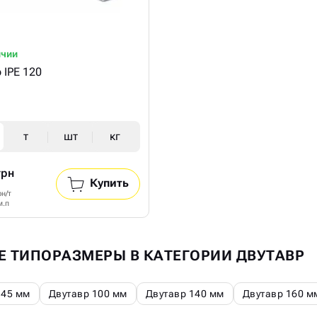
ичии
 IPE 120
т
шт
кг
грн
Купить
рн/т
м.п
Е ТИПОРАЗМЕРЫ В КАТЕГОРИИ ДВУТАВР
 45 мм
Двутавр 100 мм
Двутавр 140 мм
Двутавр 160 м