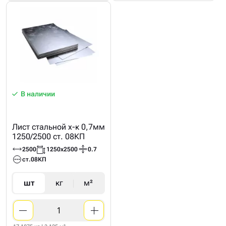
В наличии
Лист стальной х-к 0,7мм
1250/2500 ст. 08КП
2500
1250х2500
0.7
ст.08КП
шт
кг
м²