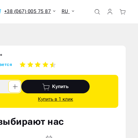
+38 (067) 005 75 87
RU
ать все результаты
°
ается
Купить
Купить в 1 клик
выбирают нас