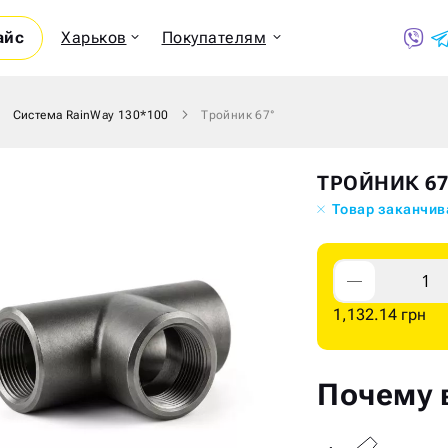
айс
Харьков
Покупателям
Система RainWay 130*100
Тройник 67°
Показ
ТРОЙНИК 67
Товар заканчив
1,132.14 грн
Почему 