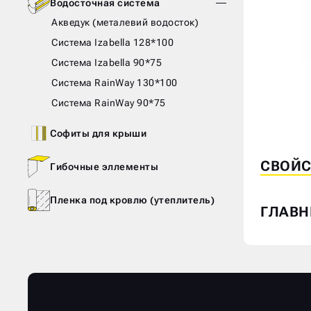
Водосточная система
Акведук (металевий водосток)
Система Izabella 128*100
Система Izabella 90*75
Skip
Skip
Система RainWay 130*100
to
to
the
the
Система RainWay 90*75
end
beginnin
Софиты для крыши
of
of
the
the
СВОЙС
Гибочные эллементы
images
images
gallery
gallery
Пленка под кровлю (утеплитель)
ГЛАВН