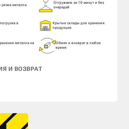
Отгружаем за 10 минут и без
 резка металла
очередей
погрузка в
Крытые склады для хранения
ь
продукции
ранение металла на
Обмен и возврат в любое
время
ИЯ И ВОЗВРАТ