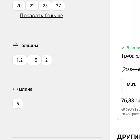
20
22
25
27
Показать больше
Толщина
В нал
Труба эл
1.2
1.5
2
38
м.п.
Длина
76,33 г
6
69 390.91 г
76.33 грн/м
ДРУГИ