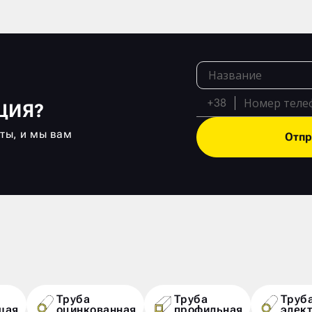
+38
ЦИЯ?
кты, и мы вам
Отпр
Труба
Труба
Труб
щая
оцинкованная
профильная
элек