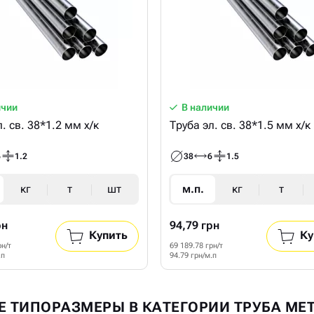
ичии
В наличии
. св. 38*1.2 мм х/к
Труба эл. св. 38*1.5 мм х/к
6
1.2
38
6
1.5
кг
т
шт
м.п.
кг
т
рн
94,79 грн
Купить
Ку
рн/т
69 189.78 грн/т
.п
94.79 грн/м.п
Е ТИПОРАЗМЕРЫ В КАТЕГОРИИ ТРУБА М