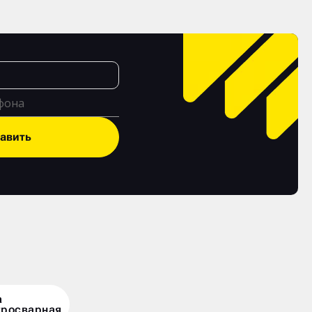
авить
а
тросварная