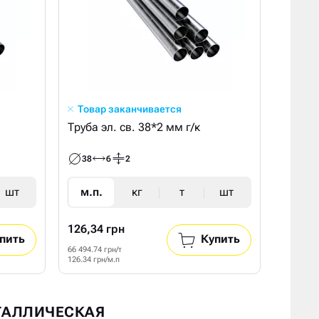
Товар заканчивается
Труба эл. св. 38*2 мм г/к
38
6
2
шт
м.п.
кг
т
шт
126,34 грн
пить
Купить
66 494.74 грн/т
126.34 грн/м.п
ЕТАЛЛИЧЕСКАЯ