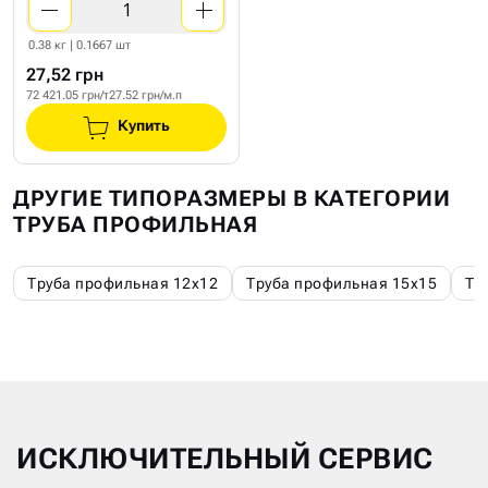
0.38 кг | 0.1667 шт
27,52 грн
72 421.05 грн/т
27.52 грн/м.п
Купить
ДРУГИЕ ТИПОРАЗМЕРЫ В КАТЕГОРИИ
ТРУБА ПРОФИЛЬНАЯ
Труба профильная 12х12
Труба профильная 15х15
Тр
ИСКЛЮЧИТЕЛЬНЫЙ СЕРВИС