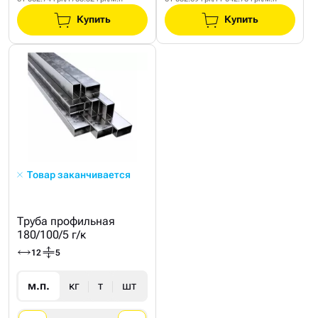
Купить
Купить
Товар заканчивается
Труба профильная
180/100/5 г/к
12
5
м.п.
кг
т
шт