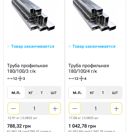
Товар заканчивается
Товар заканчивается
Труба профильная
Труба профильная
180/100/3 г/к
180/100/4 г/к
12
3
12
4
м.п.
кг
т
шт
м.п.
кг
т
шт
12.91 кг | 0.0833 шт
17.08 кг | 0.0833 шт
788,32 грн
1 042,78 грн
61 062.74 грн/т
788.32 грн/м.п
61 052.69 грн/т
1 042.78 грн/м.п