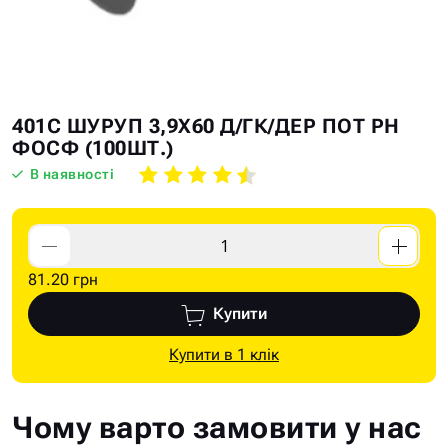
Skip
Skip
401C ШУРУП 3,9Х60 Д/ГК/ДЕР ПОТ PH
to
to
ФОСФ (100ШТ.)
the
the
В наявності
end
beginning
of
of
the
the
images
images
81.20 грн
gallery
gallery
Купити
Купити в 1 клік
Чому варто замовити у нас