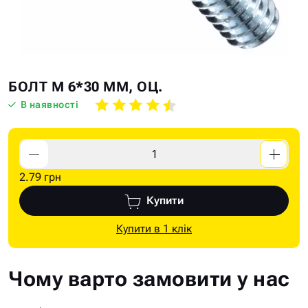
Skip
Skip
БОЛТ М 6*30 ММ, ОЦ.
to
to
В наявності
the
the
end
beginning
of
of
the
the
2.79 грн
images
images
gallery
gallery
Купити
Купити в 1 клік
Чому варто замовити у нас