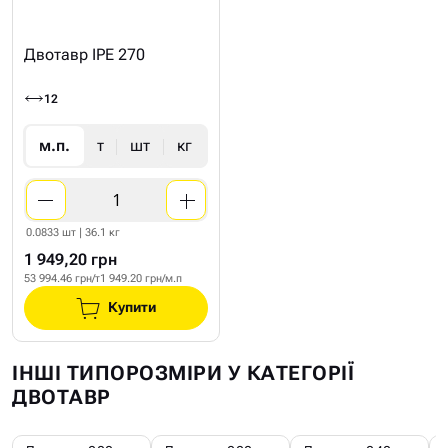
Двотавр IPE 270
12
м.п.
т
шт
кг
0.0833 шт | 36.1 кг
1 949,20 грн
53 994.46 грн/т
1 949.20 грн/м.п
Купити
ІНШІ ТИПОРОЗМІРИ У КАТЕГОРІЇ
ДВОТАВР