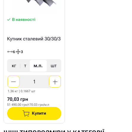
В наявності
Кутник сталевий 30/30/3
6
3
кг
т
м.п.
шт
1.36 кг | 0.1667 шт
70,03 грн
51 490.00 грн/т
70.03 грн/м.п
Купити