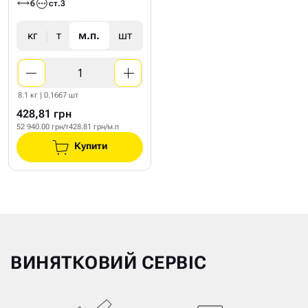
6
ст.3
кг
т
м.п.
шт
8.1 кг | 0.1667 шт
428,81 грн
52 940.00 грн/т
428.81 грн/м.п
Купити
ВИНЯТКОВИЙ СЕРВІС