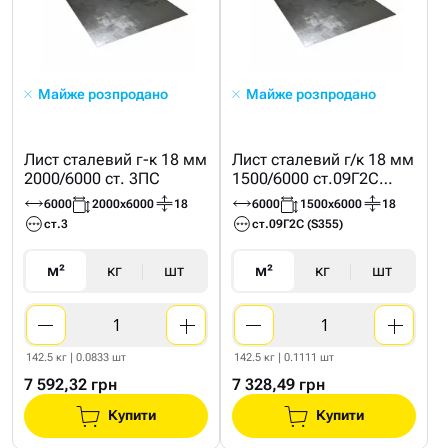
Майже розпродано
Майже розпродано
Лист сталевий г-к 18 мм
Лист сталевий г/к 18 мм
2000/6000 ст. 3ПС
1500/6000 ст.09Г2С
(S355)
6000
2000х6000
18
6000
1500х6000
18
ст.3
ст.09Г2С (S355)
м²
кг
шт
м²
кг
шт
142.5 кг | 0.0833 шт
142.5 кг | 0.1111 шт
7 592,32 грн
7 328,49 грн
Купити
Купити