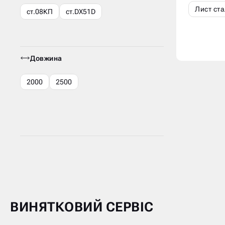
Лист ста
ст.08КП
ст.DX51D
Довжина
2000
2500
ВИНЯТКОВИЙ СЕРВІС