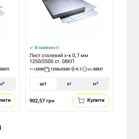
В наявності
Лист сталевий х-к 0,7 мм
1250/2500 ст. 08КП
.08КП
2500
1250х2500
0.7
ст.08КП
м²
шт
кг
м²
пити
Купити
902,57 грн
Й