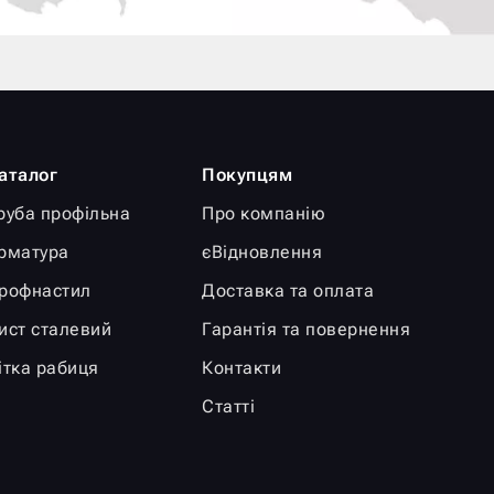
аталог
Покупцям
руба профільна
Про компанію
рматура
єВідновлення
рофнастил
Доставка та оплата
ист сталевий
Гарантія та повернення
ітка рабиця
Контакти
Статті