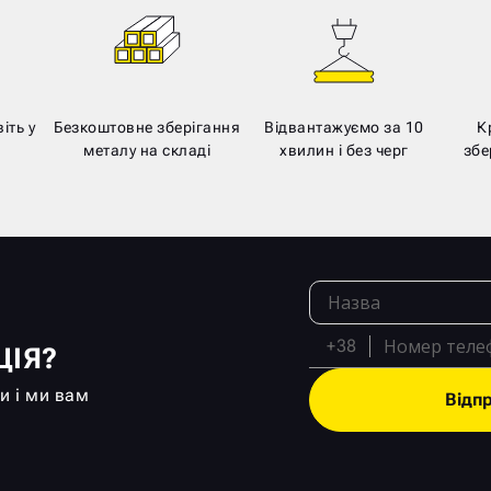
іть у
Безкоштовне зберігання
Відвантажуємо за 10
К
металу на складі
хвилин і без черг
збе
+38
ЦІЯ?
и і ми вам
Відп