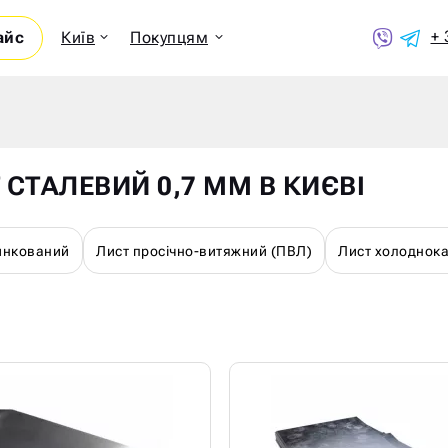
+ 
айс
Київ
Покупцям
Показ
 СТАЛЕВИЙ 0,7 ММ В КИЄВІ
инкований
Лист просічно-витяжний (ПВЛ)
Лист холоднок