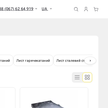
38 (067) 62 64 919
UA
ати всі результати
›
атаний
Лист гарячекатаний
Лист сталевий ст.09Г2С (S355)