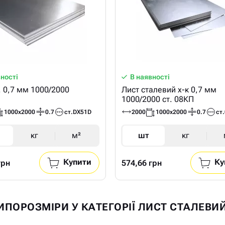
вності
В наявності
. 0,7 мм 1000/2000
Лист сталевий х-к 0,7 мм
1000/2000 ст. 08КП
1000х2000
0.7
ст.DX51D
2000
1000х2000
0.7
ст
кг
м²
шт
кг
Купити
Ку
грн
574,66 грн
ТИПОРОЗМІРИ У КАТЕГОРІЇ ЛИСТ СТАЛЕВИ