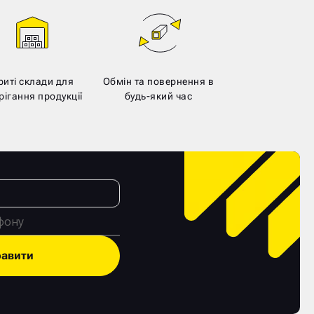
риті склади для
Обмін та повернення в
рігання продукції
будь-який час
равити