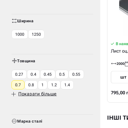
Ширина
1000
1250
В ная
Лист оц
Товщина
2000
0.27
0.4
0.45
0.5
0.55
шт
0.7
0.8
1
1.2
1.4
795,00 
Показати більше
ІНШІ 
Марка сталі