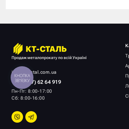
К
Т
Продаж металопрокату по всій Україні
А
info@kt-stal.com.ua
КНОПКА
П
ЗВ'ЯЗКУ
+ 38 (067) 62 64 919
Л
Пн-Пт: 8:00-17:00
С
Сб: 8:00-16:00