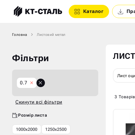
Каталог
Пр
Головна
Листовий метал
ЛИСТ
Фільтри
Лист оц
X
0.7
Скинути
всі
3
Товарів
фільтри
Скинути всі фільтри
Розмір листа
1000х2000
1250х2500