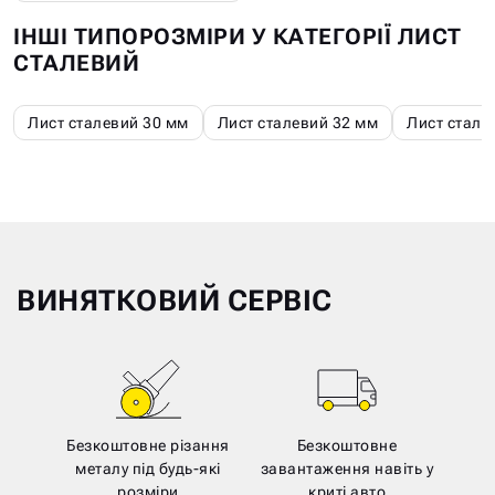
ІНШІ ТИПОРОЗМІРИ У КАТЕГОРІЇ ЛИСТ
СТАЛЕВИЙ
Лист сталевий 30 мм
Лист сталевий 32 мм
Лист стале
ВИНЯТКОВИЙ СЕРВІС
Безкоштовне різання
Безкоштовне
металу під будь-які
завантаження навіть у
розміри
криті авто