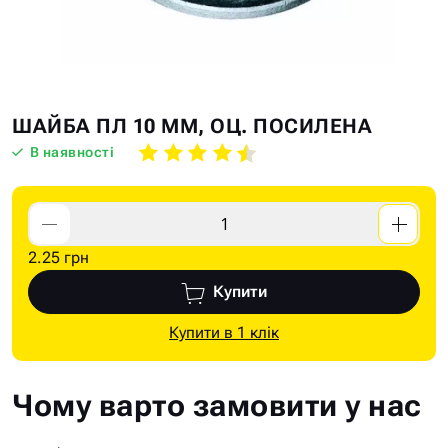
Skip
Skip
ШАЙБА ПЛ 10 ММ, ОЦ. ПОСИЛЕНА
to
to
В наявності
the
the
end
beginning
of
of
the
the
2.25 грн
images
images
gallery
gallery
Купити
Купити в 1 клік
Чому варто замовити у нас