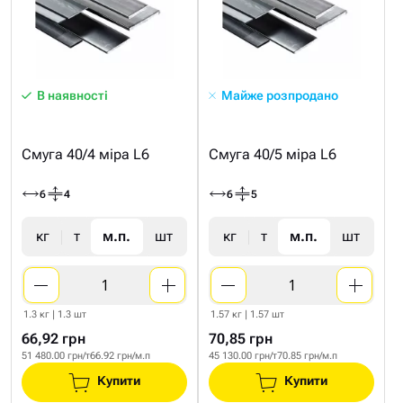
В наявності
Майже розпродано
Смуга 40/4 міра L6
Смуга 40/5 міра L6
6
4
6
5
кг
т
м.п.
шт
кг
т
м.п.
шт
1.3 кг | 1.3 шт
1.57 кг | 1.57 шт
66,92 грн
70,85 грн
51 480.00 грн/т
66.92 грн/м.п
45 130.00 грн/т
70.85 грн/м.п
Купити
Купити