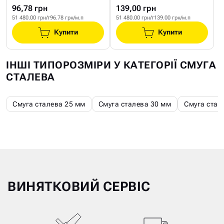
96,78 грн
139,00 грн
51 480.00 грн/т
96.78 грн/м.п
51 480.00 грн/т
139.00 грн/м.п
Купити
Купити
ІНШІ ТИПОРОЗМІРИ У КАТЕГОРІЇ СМУГА
СТАЛЕВА
Смуга сталева 25 мм
Смуга сталева 30 мм
Смуга стал
ВИНЯТКОВИЙ СЕРВІС