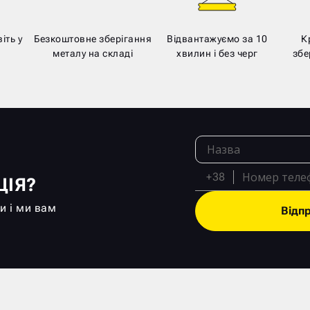
іть у
Безкоштовне зберігання
Відвантажуємо за 10
К
металу на складі
хвилин і без черг
збе
+38
ЦІЯ?
и і ми вам
Відп