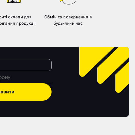
риті склади для
Обмін та повернення в
рігання продукції
будь-який час
равити