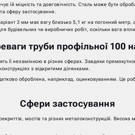
ечує їй міцність та довговічність. Сталь може бути об
 та сферу застосування.
аріант 3 мм має вагу близько 5,1 кг на погонний метр, 
ля будівельних чи виробничих робіт, оскільки вага впл
еваги труби профільної 100 н
лять її незамінною в різних сферах. Завдяки прямокутн
конструкціях з відкритими ділянками.
одатково оброблена, наприклад, оцинковуванням. Це роб
Сфери застосування
криттів, мостів та різних металоконструкцій. Висока мі