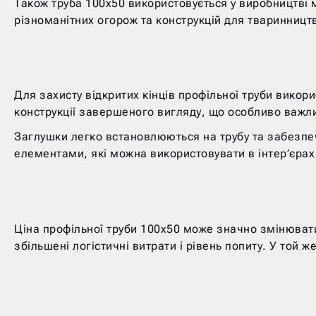
Також труба 100х50 використовується у виробництві м
різноманітних огорож та конструкцій для тваринницт
Для захисту відкритих кінців профільної труби викор
конструкції завершеного вигляду, що особливо важлив
Заглушки легко встановлюються на трубу та забезпе
елементами, які можна використовувати в інтер’єрах
Ціна профільної труби 100х50 може значно змінювати
збільшені логістичні витрати і рівень попиту. У той 