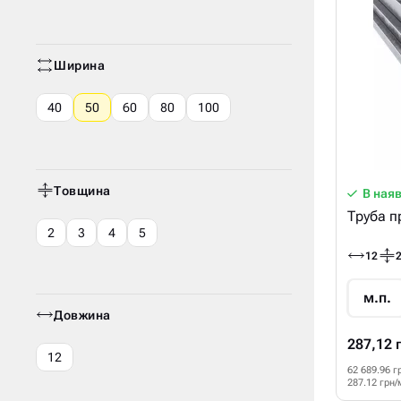
Ширина
40
50
60
80
100
Товщина
В ная
Труба п
2
3
4
5
12
м.п.
Довжина
287,12 
12
62 689.96 г
287.12 грн/