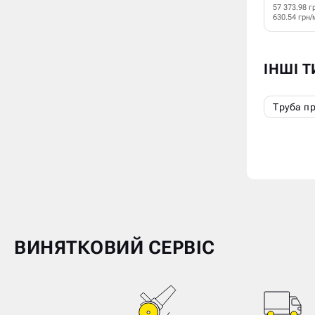
57 373.98 г
630.54 грн/
ІНШІ 
Труба п
ВИНЯТКОВИЙ СЕРВІС