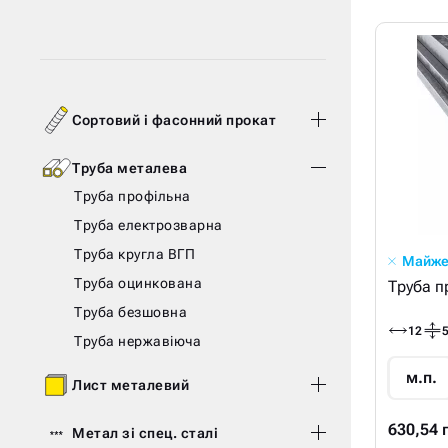
Сортовий і фасонний прокат
Труба металева
Труба профільна
Труба електрозварна
Труба кругла ВГП
Майже
Труба оцинкована
Труба п
Труба безшовна
12
Труба нержавіюча
м.п.
Лист металевий
630,54 
Метал зі спец. сталі