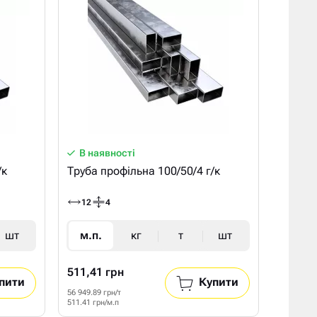
В наявності
/к
Труба профільна 100/50/4 г/к
12
4
шт
м.п.
кг
т
шт
511,41 грн
пити
Купити
56 949.89 грн/т
511.41 грн/м.п