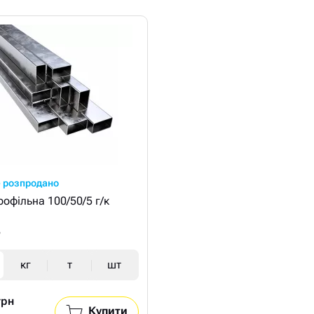
 розпродано
рофільна 100/50/5 г/к
5
кг
т
шт
грн
Купити