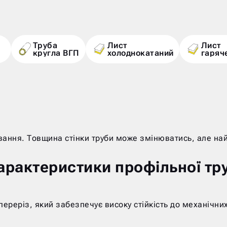
Труба
Лист
Лист
кругла ВГП
холоднокатаний
гаряч
ання. Товщина стінки труби може змінюватись, але найп
арактеристики профільної тр
 переріз, який забезпечує високу стійкість до механічн