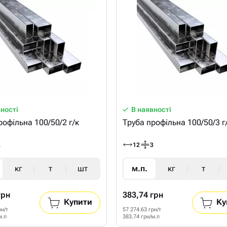
вності
В наявності
рофільна 100/50/2 г/к
Труба профільна 100/50/3 г
2
12
3
кг
т
шт
м.п.
кг
т
грн
383,74 грн
Купити
Ку
рн/т
57 274.63 грн/т
м.п
383.74 грн/м.п