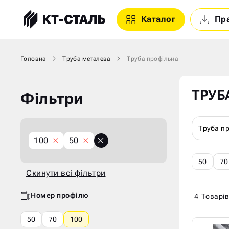
Каталог
Пр
Головна
Труба металева
Труба профільна
ТРУБ
Фільтри
Труба п
X
X
100
50
Скинути
всі
50
70
фільтри
Скинути всі фільтри
Номер профілю
4
Товарів
50
70
100