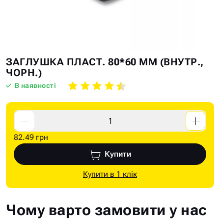
Skip
Skip
ЗАГЛУШКА ПЛАСТ. 80*60 ММ (ВНУТР.,
to
to
ЧОРН.)
the
the
В наявності
end
beginning
of
of
the
the
images
images
82.49 грн
gallery
gallery
Купити
Купити в 1 клік
Чому варто замовити у нас