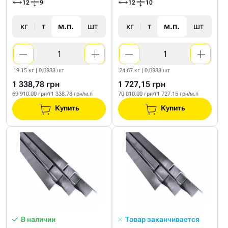
12
9
12
10
кг
т
м.п.
шт
кг
т
м.п.
шт
19.15 кг | 0.0833 шт
24.67 кг | 0.0833 шт
1 338,78 грн
1 727,15 грн
69 910.00 грн/т
1 338.78 грн/м.п
70 010.00 грн/т
1 727.15 грн/м.п
Купить
Купить
В наличии
Товар заканчивается