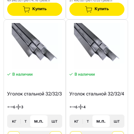
49 840.00 грн/т
74.76 грн/м.п
51 490.00 грн/т
70.03 грн/м.п
Купить
Купить
В наличии
В наличии
Уголок стальной 32/32/3
Уголок стальной 32/32/4
6
3
6
4
кг
т
м.п.
шт
кг
т
м.п.
шт