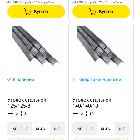
47 740.00 грн/т
577.65 грн/м.п
64 630.00 грн/т
1 217.63 грн/м.п
Купить
Купить
В наличии
Товар заканчивается
Уголок стальной
Уголок стальной
125/125/8
140/140/10
12
8
12
10
кг
т
м.п.
шт
кг
т
м.п.
шт