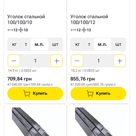
Уголок стальной
Уголок стальной
100/100/10
100/100/12
12
10
12
12
кг
т
м.п.
шт
кг
т
м.п.
шт
14.9 кг | 0.0833 шт
18.2 кг | 0.0833 шт
709,84 грн
855,76 грн
47 640.00 грн/т
709.84 грн/м.п
47 020.00 грн/т
855.76 грн/м.п
Купить
Купить