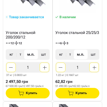
Товар заканчивается
В наличии
Уголок стальной
Уголок стальной 25/25/3
200/200/12
12
12
6
3
кг
т
м.п.
шт
кг
т
м.п.
шт
37 кг | 0.0833 шт
1.22 кг | 0.1667 шт
2 497,50 грн
62,82 грн
67 500.00 грн/т
2 497.50 грн/м.п
51 490.00 грн/т
62.82 грн/м.п
Купить
Купить