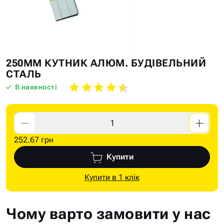
Skip
Skip
250ММ КУТНИК АЛЮМ. БУДІВЕЛЬНИЙ
to
to
СТАЛЬ
the
the
В наявності
end
beginning
of
of
the
the
images
images
252.67 грн
gallery
gallery
Купити
Купити в 1 клік
Чому варто замовити у нас