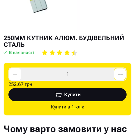
Skip
Skip
250ММ КУТНИК АЛЮМ. БУДІВЕЛЬНИЙ
to
to
СТАЛЬ
the
the
В наявності
end
beginning
of
of
the
the
images
images
252.67 грн
gallery
gallery
Купити
Купити в 1 клік
Чому варто замовити у нас