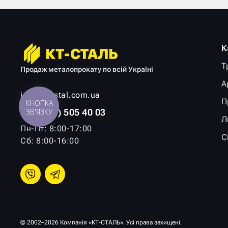
К
Т
Продаж металопрокату по всій Україні
А
info@kt-stal.com.ua
П
КНОПКА
+38 (067) 505 40 03
ЗВ'ЯЗКУ
Л
Пн-Пт: 8:00-17:00
С
Сб: 8:00-16:00
© 2002–2026 Компанія «КТ-СТАЛЬ». Усі права захищені.