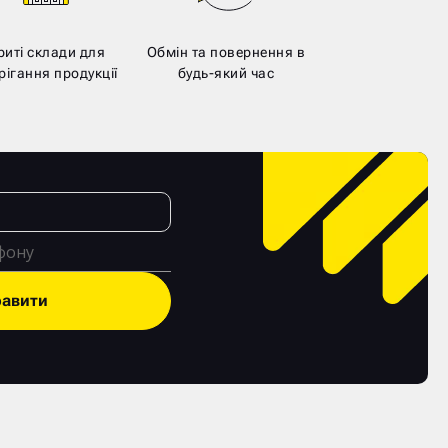
риті склади для
Обмін та повернення в
рігання продукції
будь-який час
равити