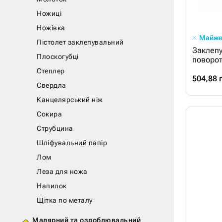
Ножиці
Ножівка
Майже
Пістолет заклепувальний
Заклепу
Плоскогубці
поворот
Степлер
504,88 
Свердла
Канцелярський ніж
Сокира
Струбцина
Шліфувальний папір
Лом
Леза для ножа
Напилок
Щітка по металу
Малярний та оздоблювальний