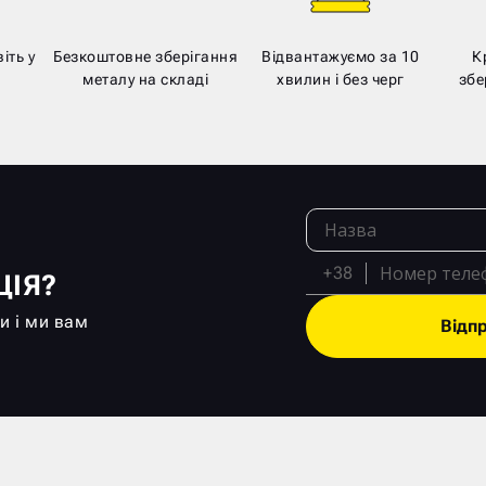
іть у
Безкоштовне зберігання
Відвантажуємо за 10
К
металу на складі
хвилин і без черг
збе
+38
ЦІЯ?
и і ми вам
Відп