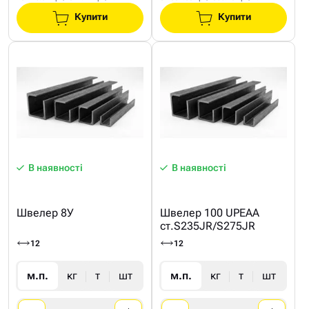
Купити
Купити
В наявності
В наявності
Швелер 8У
Швелер 100 UPEAA
ст.S235JR/S275JR
12
12
м.п.
кг
т
шт
м.п.
кг
т
шт