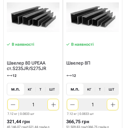
В наявності
В наявності
Швелер 80 UPEAA
Швелер 8П
ст.S235JR/S275JR
12
12
м.п.
кг
т
шт
м.п.
кг
т
шт
7.12 кг | 0.0833 шт
7.12 кг | 0.0833 шт
321,44 грн
366,75 грн
45 146.07 грн/т
321.44 грн/м.п
51 509.83 грн/т
366.75 грн/м.п