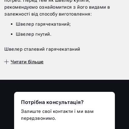
потреб. Перед тем як швелер купити,
рекомендуємо ознайомитися з його видами в
залежності від способу виготовлення:
Швелер гарячекатаний;
Швелер гнутий.
Швелер сталевий гарячекатаний
виготовляється за стандартом ГОСТ 8240-97 на
Читати більше
спеціальних прокатних станах. Стандарт
передбачає поділ продукції на серії
(маркування) в залежності від розміру і форми
швелера:
У – внутрішні грані розташовані під
ухилом;
Потрібна консультація?
П – внутрішні межі паралельні;
Залиште свої контакти і ми вам
передзвонимо.
Е – економічний варіант продукції з
паралельними гранями;