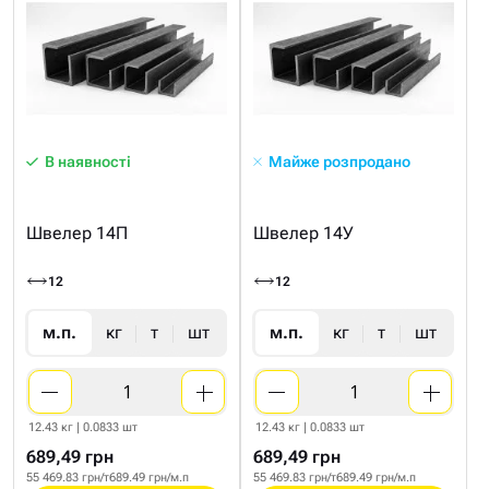
В наявності
Майже розпродано
Швелер 14П
Швелер 14У
12
12
м.п.
кг
т
шт
м.п.
кг
т
шт
12.43 кг | 0.0833 шт
12.43 кг | 0.0833 шт
689,49 грн
689,49 грн
55 469.83 грн/т
689.49 грн/м.п
55 469.83 грн/т
689.49 грн/м.п