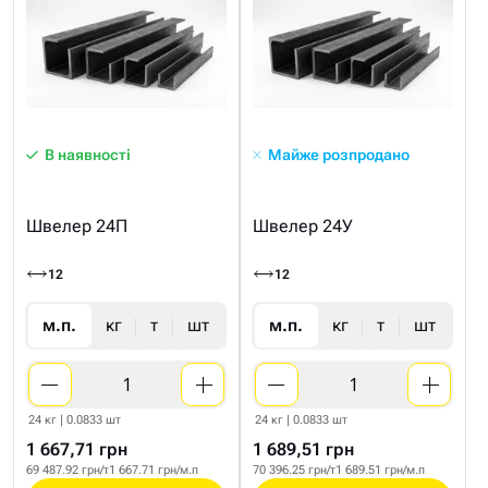
В наявності
Майже розпродано
Швелер 24П
Швелер 24У
12
12
м.п.
кг
т
шт
м.п.
кг
т
шт
24 кг | 0.0833 шт
24 кг | 0.0833 шт
1 667,71 грн
1 689,51 грн
69 487.92 грн/т
1 667.71 грн/м.п
70 396.25 грн/т
1 689.51 грн/м.п