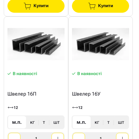
Купити
Купити
В наявності
В наявності
Швелер 16П
Швелер 16У
12
12
м.п.
кг
т
шт
м.п.
кг
т
шт