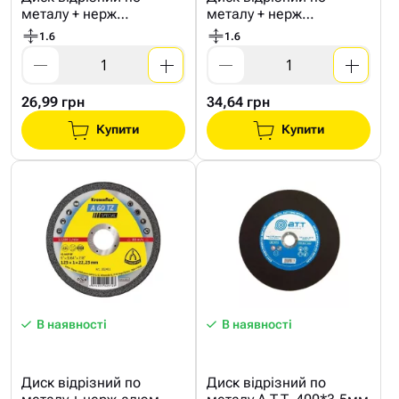
металу + нерж
металу + нерж
NovoAbrasive STANDARD
NovoAbrasive STANDARD
1.6
1.6
150*1,6мм
180*1,6мм
26,99 грн
34,64 грн
Купити
Купити
В наявності
В наявності
Диск відрізний по
Диск відрізний по