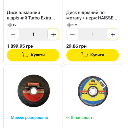
Диск алмазний
Диск відрізний по
вiдрiзний Turbo Extra
металу + нерж HAISSER
Max 232x2,5x12мм
125*1,2мм
12
1.2
1 899,95 грн
29,86 грн
Купити
Купити
Майже розпродано
В наявності