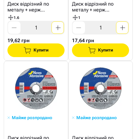
Диск відрізний по
Диск відрізний по
металу + нерж
металу + нерж
NovoAbrasive STANDARD
NovoAbrasive STANDARD
1.6
1
125*1,6мм
125*1мм
19,62 грн
17,64 грн
Купити
Купити
Майже розпродано
Майже розпродано
Диск відрізний по
Диск відрізний по