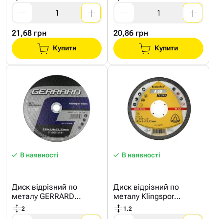
21,68 грн
20,86 грн
Купити
Купити
В наявності
В наявності
Диск відрізний по
Диск відрізний по
металу GERRARD
металу Klingspor
230*2мм
125*1,2мм
2
1.2