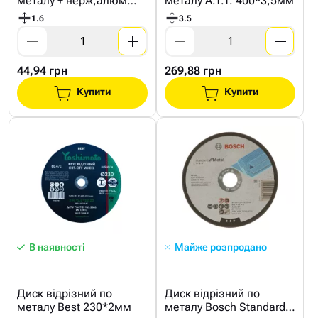
металу + нерж,алюм
металу A.T.T. 400*3,5мм
Klingspor 125*1,6мм
1.6
3.5
44,94 грн
269,88 грн
Купити
Купити
В наявності
Майже розпродано
Диск відрізний по
Диск відрізний по
металу Best 230*2мм
металу Bosch Standard