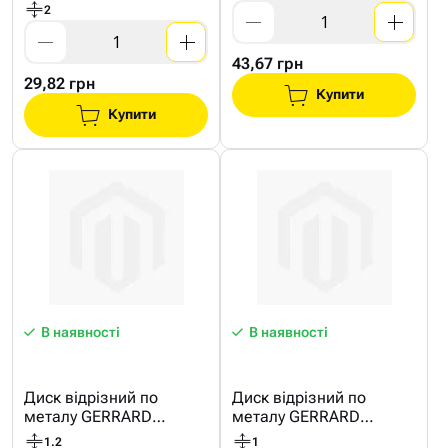
125*1.6 мм
2
43,67 грн
29,82 грн
Купити
Купити
В наявності
В наявності
Диск відрізний по
Диск відрізний по
металу GERRARD
металу GERRARD
125*1,2мм
125*1мм
1.2
1