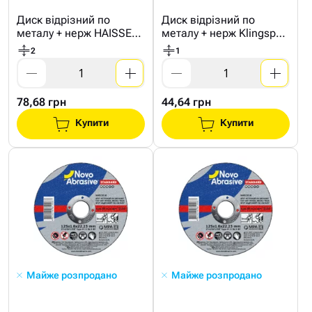
Диск відрізний по
Диск відрізний по
металу + нерж HAISSER
металу + нерж Klingspor
230*2мм
125*1мм
2
1
78,68 грн
44,64 грн
Купити
Купити
Майже розпродано
Майже розпродано