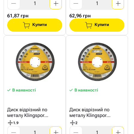
61,87 грн
62,96 грн
Купити
Купити
В наявності
В наявності
Диск відрізний по
Диск відрізний по
металу Klingspor
металу Klingspor
230*1,9мм
230*2мм
1.9
2