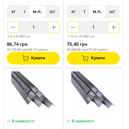
кг
т
м.п.
шт
кг
т
м.п.
шт
2 кг | 0.1667 шт
1.72 кг | 0.1667 шт
86,74 грн
75,40 грн
43 370.00 грн/т
86.74 грн/м.п
43 840.00 грн/т
75.40 грн/м.п
Купити
Купити
В наявності
В наявності