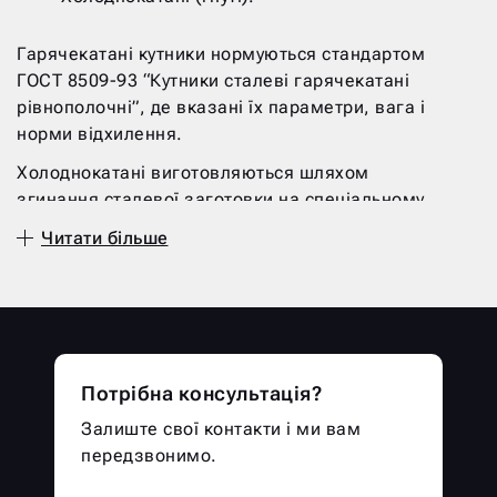
Гарячекатані кутники нормуються стандартом
ГОСТ 8509-93 “Кутники сталеві гарячекатані
рівнополочні”, де вказані їх параметри, вага і
норми відхилення.
Холоднокатані виготовляються шляхом
згинання сталевої заготовки на спеціальному
прокатному верстаті і нормується стандартом
Читати більше
ГОСТ 19771-93 “Кутники сталеві гнуті
рівнополочні”.
Залежно від форми виробу, даний продукт
ділять на:
Рівнополочний (сторони однакові по
Потрібна консультація?
ширині);
Залиште свої контакти і ми вам
Нерівнополичний (сторони різні по
передзвонимо.
ширині).