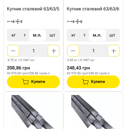
Кутник сталевий 63/63/5
Кутник сталевий 63/63/6
6
5
6
6
кг
т
м.п.
шт
кг
т
м.п.
шт
4.75 кг | 0.1667 шт
5.65 кг | 0.1667 шт
208,86 грн
248,43 грн
43 970.00 грн/т
208.86 грн/м.п
43 970.00 грн/т
248.43 грн/м.п
Купити
Купити