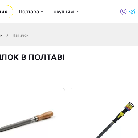
айс
Полтава
Покупцям
ти
Напилок
Показ
ЛОК В ПОЛТАВІ