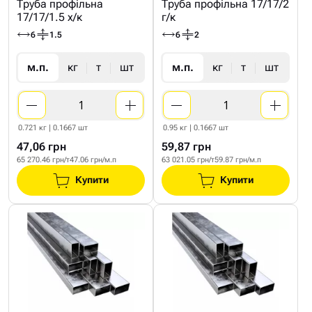
Труба профільна
Труба профільна 17/17/2
17/17/1.5 х/к
г/к
6
1.5
6
2
м.п.
кг
т
шт
м.п.
кг
т
шт
0.721 кг | 0.1667 шт
0.95 кг | 0.1667 шт
47,06 грн
59,87 грн
65 270.46 грн/т
47.06 грн/м.п
63 021.05 грн/т
59.87 грн/м.п
Купити
Купити