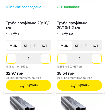
Майже розпродано
В наявності
Труба профільна 20/10/1
Труба профільна
х/к
20/10/1.2 х/к
6
1
6
1.2
м.п.
кг
т
шт
м.п.
кг
т
шт
0.48 кг | 0.1667 шт
0.555 кг | 0.1667 шт
32,97 грн
38,54 грн
68 687.50 грн/т
32.97 грн/м.п
69 441.44 грн/т
38.54 грн/м.п
Купити
Купити