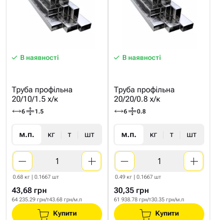
В наявності
В наявності
Труба профільна
Труба профільна
20/10/1.5 х/к
20/20/0.8 х/к
6
1.5
6
0.8
м.п.
кг
т
шт
м.п.
кг
т
шт
0.68 кг | 0.1667 шт
0.49 кг | 0.1667 шт
43,68 грн
30,35 грн
64 235.29 грн/т
43.68 грн/м.п
61 938.78 грн/т
30.35 грн/м.п
Купити
Купити