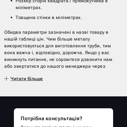
Розмір сторін квадрата / прямокутника в
міліметрах.
Товщина стінки в міліметрах.
Обидва параметри зазначені в назві товару в
нашій таблиці цін. Чим більше металу
використовується для виготовлення труби, тим
вона важча і, відповідно, дорожча. Якщо у вас
виникнуть питання, не соромтеся дзвонити нам
або звертатися до нашого менеджера через
чат на сайті. Ми з радістю надамо вам
Читати більше
консультацію та відповімо на всі цікавлячі
питання в найкоротші терміни.
Труби можуть бути двох
типів:
Потрібна консультація?