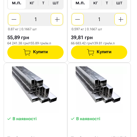
м.п.
кг
т
шт
м.п.
кг
т
шт
0.87 кг | 0.1667 шт
0.597 кг | 0.1667 шт
55,89 грн
39,81 грн
64 241.38 грн/т
55.89 грн/м.п
66 683.42 грн/т
39.81 грн/м.п
Купити
Купити
В наявності
В наявності