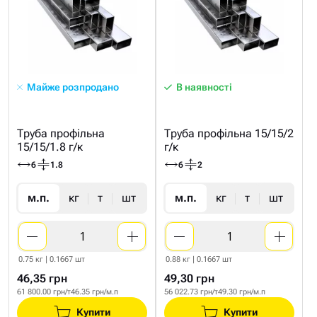
Майже розпродано
В наявності
Труба профільна
Труба профільна 15/15/2
15/15/1.8 г/к
г/к
6
1.8
6
2
м.п.
кг
т
шт
м.п.
кг
т
шт
0.75 кг | 0.1667 шт
0.88 кг | 0.1667 шт
46,35 грн
49,30 грн
61 800.00 грн/т
46.35 грн/м.п
56 022.73 грн/т
49.30 грн/м.п
Купити
Купити