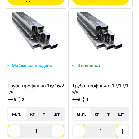
Майже розпродано
В наявності
Труба профільна 16/16/2
Труба профільна 17/17/1
г/к
х/к
6
2
6
1
м.п.
кг
т
шт
м.п.
кг
т
шт