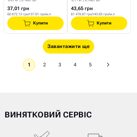
0.61 кг | 0.1667 шт
0.71 кг | 0.1667 шт
37,01 грн
43,65 грн
60 672.13 грн/т
37.01 грн/м.п
61 478.87 грн/т
43.65 грн/м.п
Купити
Купити
Завантажити ще
1
2
3
4
5
ВИНЯТКОВИЙ СЕРВІС