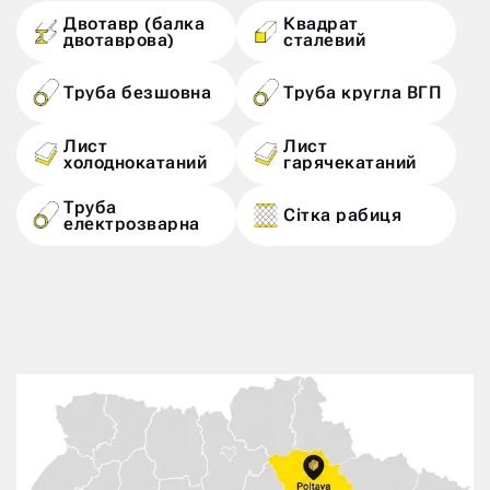
Двотавр (балка
Квадрат
двотаврова)
сталевий
Труба безшовна
Труба кругла ВГП
Лист
Лист
холоднокатаний
гарячекатаний
Труба
Сітка рабиця
електрозварна