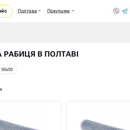
айс
Полтава
Покупцям
Показ
А РАБИЦЯ В ПОЛТАВІ
50х50
ів