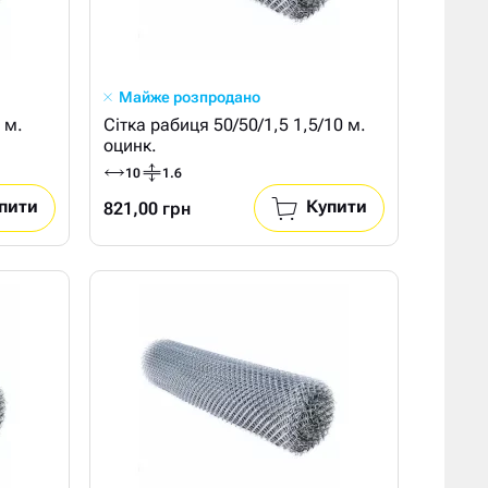
Майже розпродано
 м.
Сітка рабиця 50/50/1,5 1,5/10 м.
оцинк.
10
1.6
пити
Купити
821,00 грн