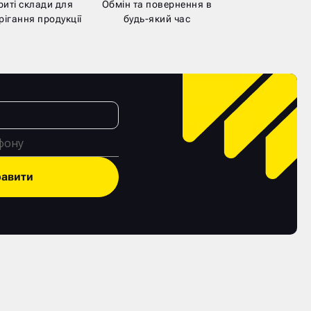
риті склади для
Обмін та повернення в
рігання продукції
будь-який час
равити