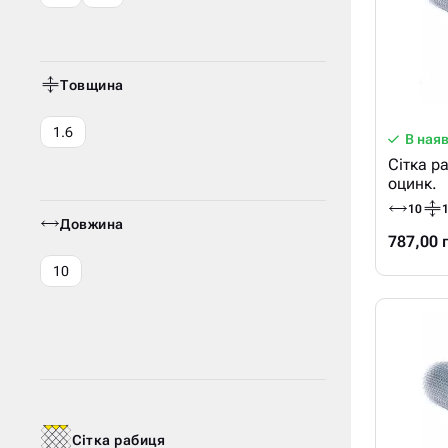
Товщина
1.6
В ная
Сітка р
оцинк.
10
1
Довжина
787,00 
10
Сітка рабиця