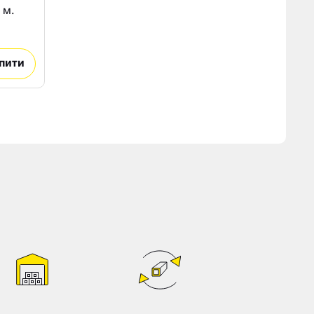
 м.
пити