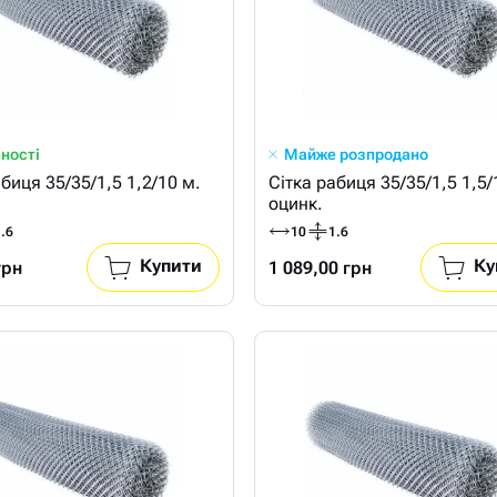
вності
Майже розпродано
абиця 35/35/1,5 1,2/10 м.
Сітка рабиця 35/35/1,5 1,5/
оцинк.
.6
10
1.6
Купити
Ку
грн
1 089,00 грн