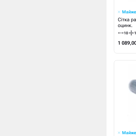
Майже
Сітка раби
оцинк.
10
1
1 089,0
Майже