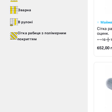
Зварна
В рулоні
Майже
Сітка р
Сітка рабиця з полімерним
оцинк.
покриттям
10
1
652,00 