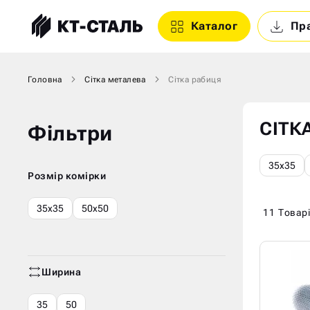
Каталог
Пр
Головна
Сітка металева
Сітка рабиця
СІТК
Фільтри
35х35
Розмір комірки
35х35
50х50
11
Товар
Ширина
35
50