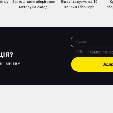
іть у
Безкоштовне зберігання
Відвантажуємо за 10
К
металу на складі
хвилин і без черг
збе
+38
ЦІЯ?
и і ми вам
Відп