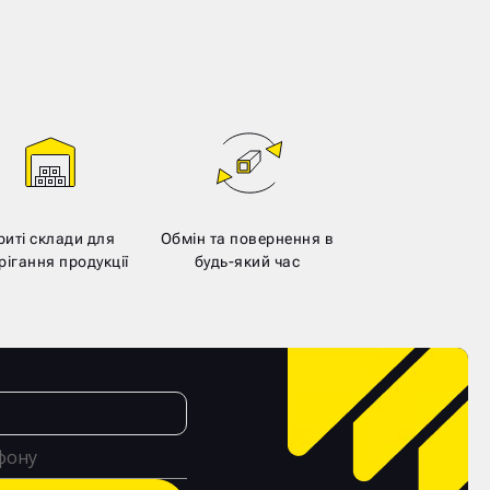
риті склади для
Обмін та повернення в
рігання продукції
будь-який час