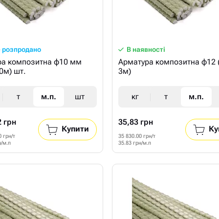
 розпродано
В наявності
ра композитна ф10 мм
Арматура композитна ф12 
50м) шт.
3м)
т
м.п.
шт
кг
т
м.п.
2 грн
35,83 грн
Купити
Ку
0 грн/т
35 830.00 грн/т
н/м.п
35.83 грн/м.п