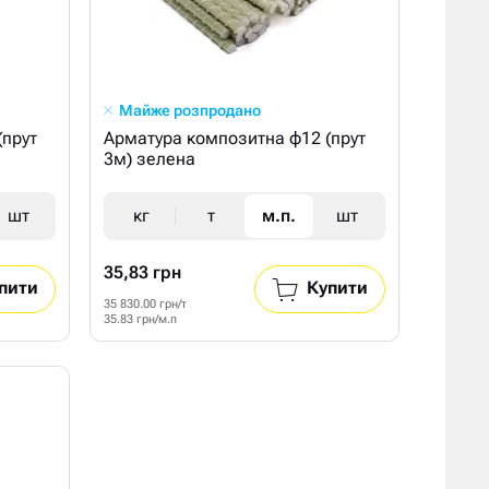
Майже розпродано
(прут
Арматура композитна ф12 (прут
3м) зелена
шт
кг
т
м.п.
шт
35,83 грн
пити
Купити
35 830.00 грн/т
35.83 грн/м.п