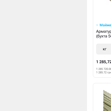
Майже
Армату
(бухта 
кг
1 285,7
1 285 720.0
1 285.72 гр