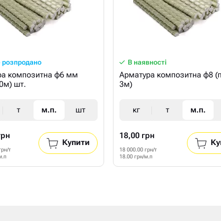
 розпродано
В наявності
ра композитна ф6 мм
Арматура композитна ф8 (п
50м) шт.
3м)
т
м.п.
шт
кг
т
м.п.
грн
18,00 грн
Купити
Ку
грн/т
18 000.00 грн/т
м.п
18.00 грн/м.п