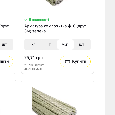
В наявності
(прут
Арматура композитна ф10 (прут
3м) зелена
шт
кг
т
м.п.
шт
25,71 грн
пити
Купити
25 710.00 грн/т
25.71 грн/м.п