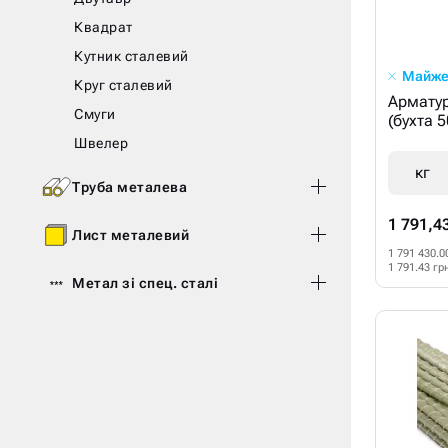
Квадрат
Кутник сталевий
Майже
Круг сталевий
Арматур
Смуги
(бухта 
Швелер
кг
Труба металева
1 791,4
Лист металевий
1 791 430.0
1 791.43 гр
Метал зі спец. сталі