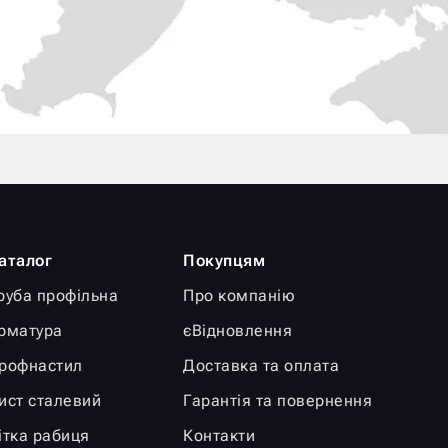
аталог
Покупцям
руба профільна
Про компанію
рматура
єВідновлення
рофнастил
Доставка та оплата
ист сталевий
Гарантія та повернення
ітка рабиця
Контакти