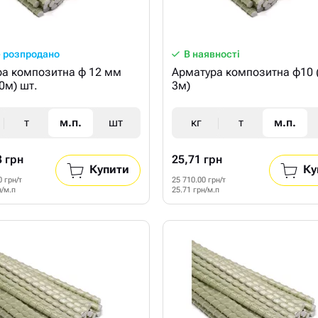
 розпродано
В наявності
а композитна ф 12 мм
Арматура композитна ф10 
50м) шт.
3м)
т
м.п.
шт
кг
т
м.п.
3 грн
25,71 грн
Купити
Ку
0 грн/т
25 710.00 грн/т
н/м.п
25.71 грн/м.п