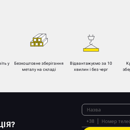
іть у
Безкоштовне зберігання
Відвантажуємо за 10
К
металу на складі
хвилин і без черг
збе
+38
ЦІЯ?