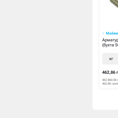
Майже
Армату
(бухта 
кг
462,86 
462 860.00 
462.86 грн/