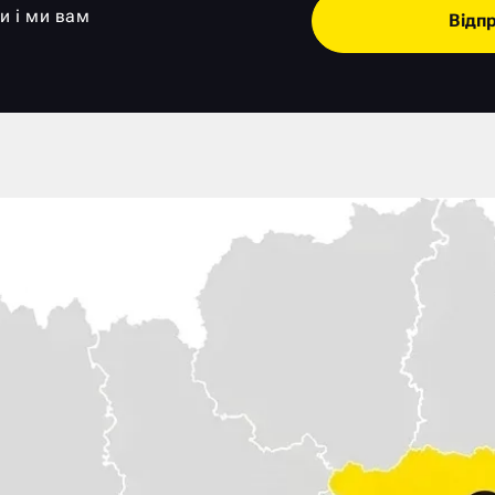
и і ми вам
Відп