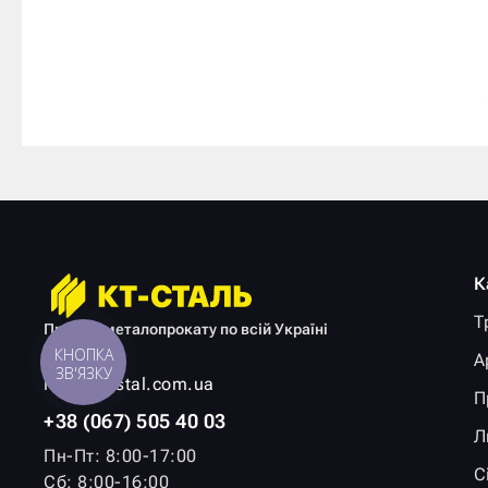
К
Т
Продаж металопрокату по всій Україні
КНОПКА
А
ЗВ'ЯЗКУ
info@kt-stal.com.ua
П
+38 (067) 505 40 03
Л
Пн-Пт: 8:00-17:00
С
Сб: 8:00-16:00