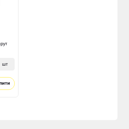
рут
шт
пити