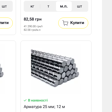
шт
кг
т
м.п.
шт
82,58 грн
пити
Купити
41 290.00 грн/т
82.58 грн/м.п
В наявності
Арматура 25 мм; 12 м