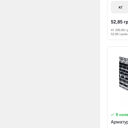
кг
52,85 г
41 290.00 г
52.85 грн/м
В ная
Арматур