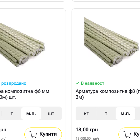
 розпродано
В наявності
ра композитна ф6 мм
Арматура композитна ф8 (п
50м) шт.
3м)
т
м.п.
шт
кг
т
м.п.
грн
18,00 грн
Купити
Ку
грн/т
18 000.00 грн/т