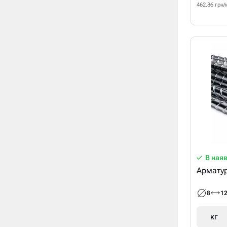
462.86 грн/
В ная
8
1
кг