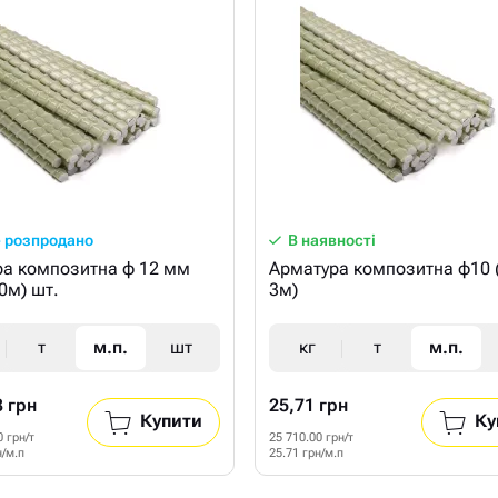
 розпродано
В наявності
а композитна ф 12 мм
Арматура композитна ф10 
50м) шт.
3м)
т
м.п.
шт
кг
т
м.п.
3 грн
25,71 грн
Купити
Ку
0 грн/т
25 710.00 грн/т
н/м.п
25.71 грн/м.п