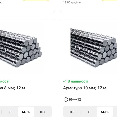
м.п
18.00 грн/м.п
вності
В наявності
Арматура 8 мм; 12 м
Арматура 10 мм; 12 м
2
10
12
т
м.п.
шт
кг
т
м.п.