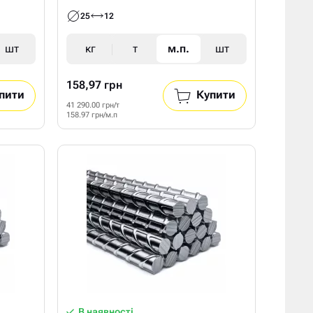
25
12
шт
кг
т
м.п.
шт
158,97 грн
пити
Купити
41 290.00 грн/т
158.97 грн/м.п
В наявності