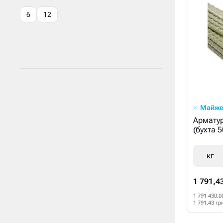
6
12
Майже
Арматур
(бухта 
кг
1 791,4
1 791 430.0
1 791.43 гр