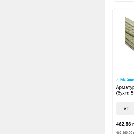
Майже
Армату
(бухта 
кг
462,86 
462 860.00 