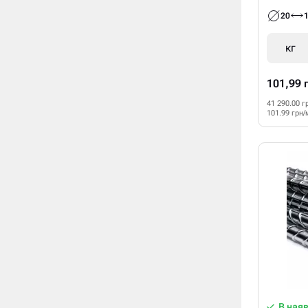
20
кг
101,99 
41 290.00 г
101.99 грн/
В ная