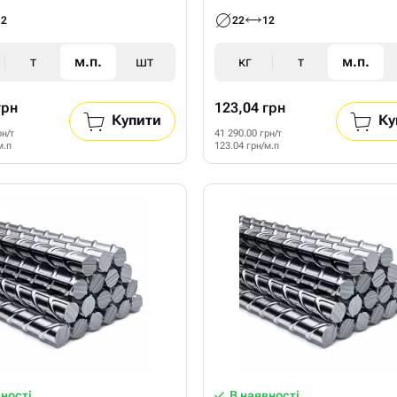
12
22
12
т
м.п.
шт
кг
т
м.п.
грн
123,04 грн
Купити
Ку
рн/т
41 290.00 грн/т
м.п
123.04 грн/м.п
вності
В наявності