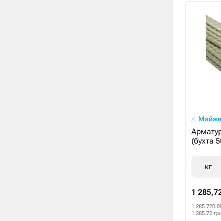
Майже
Армату
(бухта 
кг
1 285,7
1 285 720.0
1 285.72 гр