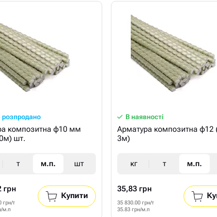
 розпродано
В наявності
ра композитна ф10 мм
Арматура композитна ф12 
50м) шт.
3м)
т
м.п.
шт
кг
т
м.п.
2 грн
35,83 грн
Купити
Ку
0 грн/т
35 830.00 грн/т
н/м.п
35.83 грн/м.п