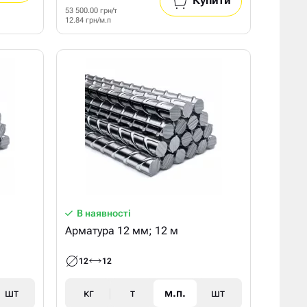
Купити
53 500.00 грн/т
12.84 грн/м.п
В наявності
Арматура 12 мм; 12 м
12
12
шт
кг
т
м.п.
шт