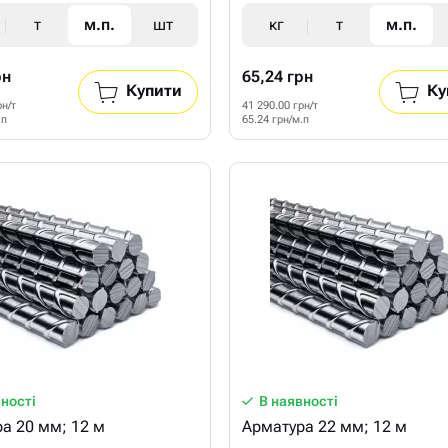
т
м.п.
шт
кг
т
м.п.
рн
65,24 грн
Купити
Ку
рн/т
41 290.00 грн/т
.п
65.24 грн/м.п
вності
В наявності
а 20 мм; 12 м
Арматура 22 мм; 12 м