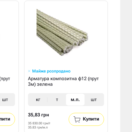
Майже розпродано
(прут
Арматура композитна ф12 (прут
3м) зелена
шт
кг
т
м.п.
шт
35,83 грн
пити
Купити
35 830.00 грн/т
35.83 грн/м.п