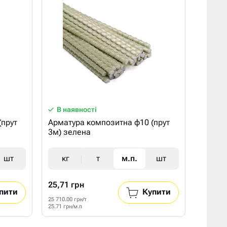
В наявності
(прут
Арматура композитна ф10 (прут
3м) зелена
шт
кг
т
м.п.
шт
25,71 грн
пити
Купити
25 710.00 грн/т
25.71 грн/м.п