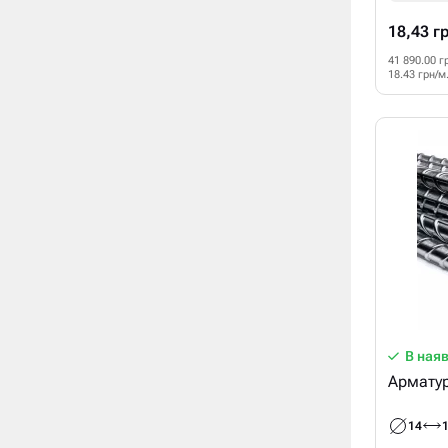
18,43 г
41 890.00 г
18.43 грн/м
В ная
Арматур
14