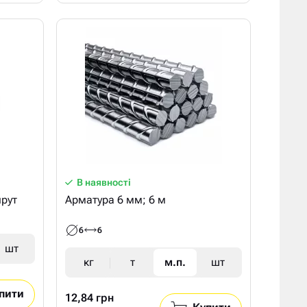
В наявності
рут
Арматура 6 мм; 6 м
6
6
шт
кг
т
м.п.
шт
пити
12,84 грн