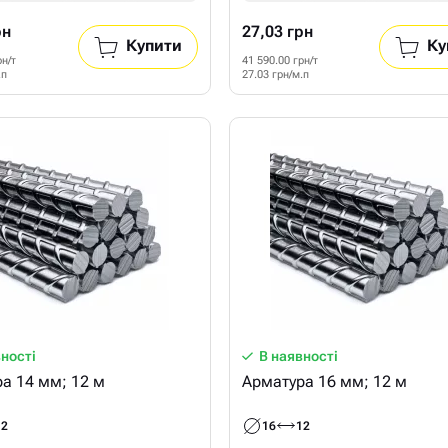
рн
27,03 грн
Купити
Ку
рн/т
41 590.00 грн/т
.п
27.03 грн/м.п
вності
В наявності
а 14 мм; 12 м
Арматура 16 мм; 12 м
12
16
12