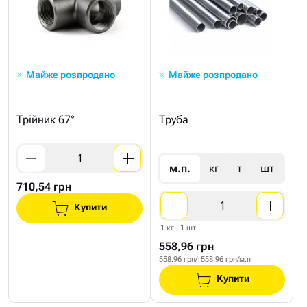
Майже розпродано
Майже розпродано
Трійник 67°
Труба
м.п.
кг
т
шт
710,54 грн
Купити
1 кг | 1 шт
558,96 грн
558.96 грн/т
558.96 грн/м.п
Купити