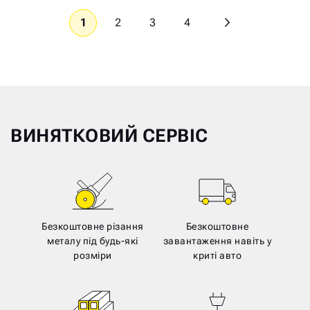
1
2
3
4
ВИНЯТКОВИЙ СЕРВІС
Безкоштовне різання
Безкоштовне
металу під будь-які
завантаження навіть у
розміри
криті авто