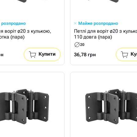
 розпродано
Майже розпродано
ля воріт ø20 з кулькою,
Петлі для воріт ø20 з кульк
отка (пара)
110 довга (пара)
20
Купити
Ку
рн
36,78 грн