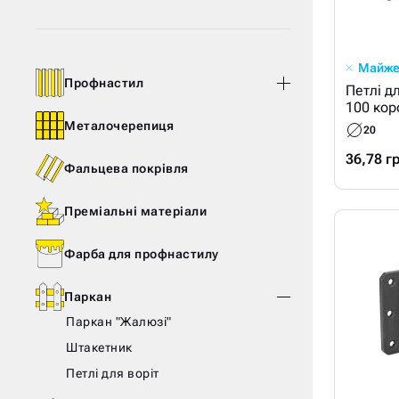
Майже
Профнастил
Петлі д
100 кор
Металочерепиця
20
36,78 г
Фальцева покрівля
Преміальні матеріали
Фарба для профнастилу
Паркан
Паркан "Жалюзі"
Штакетник
Петлі для воріт