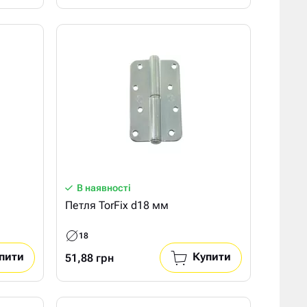
В наявності
Петля TorFix d18 мм
18
пити
Купити
51,88 грн