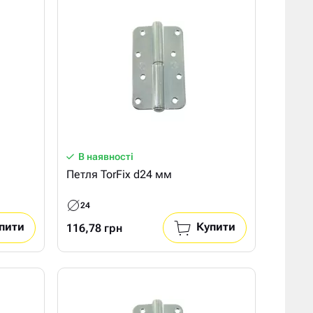
В наявності
Петля TorFix d24 мм
24
пити
Купити
116,78 грн