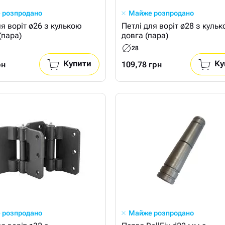
 розпродано
Майже розпродано
ля воріт ø26 з кулькою
Петлі для воріт ø28 з куль
(пара)
довга (пара)
28
Купити
Ку
рн
109,78 грн
 розпродано
Майже розпродано