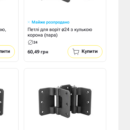
Майже розпродано
ою,
Петлі для воріт ø24 з кулькою
корона (пара)
24
пити
Купити
60,49 грн