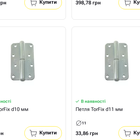
Купити
Ку
грн
398,78 грн
вності
В наявності
orFix d10 мм
Петля TorFix d11 мм
11
Купити
Ку
рн
33,86 грн