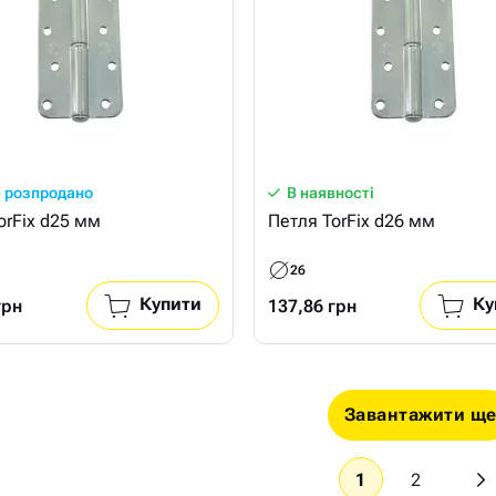
 розпродано
В наявності
orFix d25 мм
Петля TorFix d26 мм
26
Купити
Ку
грн
137,86 грн
Завантажити щ
1
2