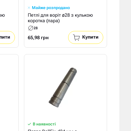
Майже розпродано
кою
Петлі для воріт ø28 з кулькою
коротка (пара)
28
пити
Купити
65,98 грн
В наявності