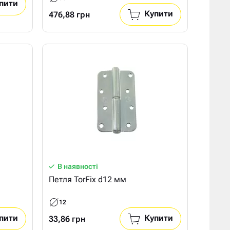
пити
Купити
476,88 грн
В наявності
Петля TorFix d12 мм
12
пити
Купити
33,86 грн