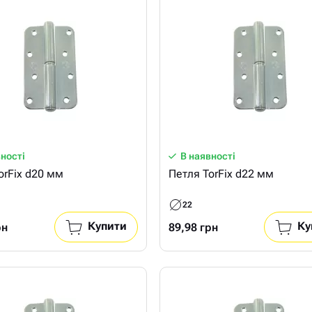
вності
В наявності
orFix d20 мм
Петля TorFix d22 мм
22
Купити
Ку
рн
89,98 грн