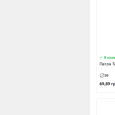
В ная
Петля T
20
69,89 г