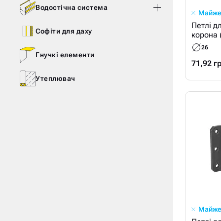
Водостічна система
Майже
Петлі д
Софіти для даху
корона 
26
Гнучкі елементи
71,92 г
Утеплювач
Майже