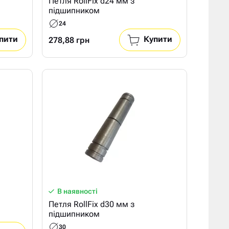
Петля RollFix d24 мм з
підшипником
24
пити
Купити
278,88 грн
В наявності
Петля RollFix d30 мм з
підшипником
30