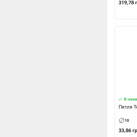
319,78 
В ная
Петля T
10
33,86 г