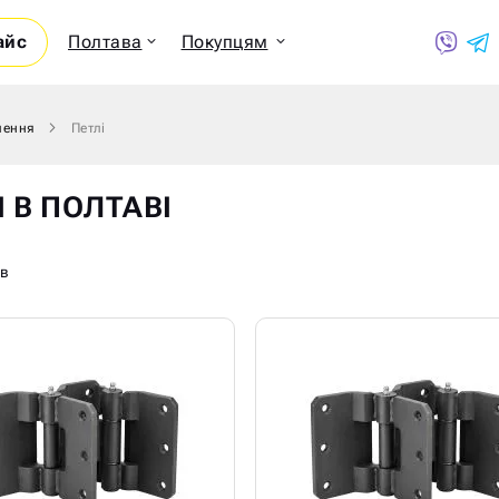
айс
Полтава
Покупцям
лення
Петлі
Показ
І В ПОЛТАВІ
ів