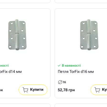
вності
В наявності
orFix d14 мм
Петля TorFix d16 мм
16
Купити
Ку
рн
52,78 грн