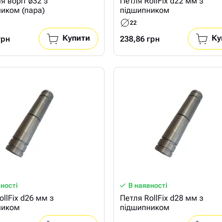
я воріт ø32 з
Петля RollFix d22 мм з
иком (пара)
підшипником
22
Купити
Ку
грн
238,86 грн
вності
В наявності
ollFix d26 мм з
Петля RollFix d28 мм з
ником
підшипником