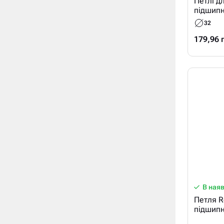
Петлі дл
підшипн
32
179,96 
В ная
Петля R
підшип