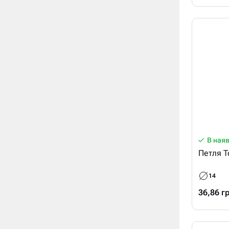
В ная
Петля T
14
36,86 г