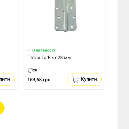
В наявності
Петля TorFix d28 мм
28
пити
Купити
169,68 грн
е