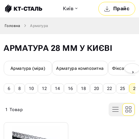
Київ
Прайс
Головна
Арматура
АРМАТУРА 28 ММ У КИЄВІ
Арматура (міра)
Арматура композитна
Фіксатори д
›
6
8
10
12
14
16
18
20
22
25
28
1
Товар