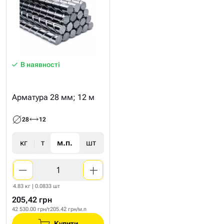
В наявності
Арматура 28 мм; 12 м
28
12
кг
т
м.п.
шт
4.83 кг | 0.0833 шт
205,42 грн
42 530.00 грн/т
205.42 грн/м.п
Купити