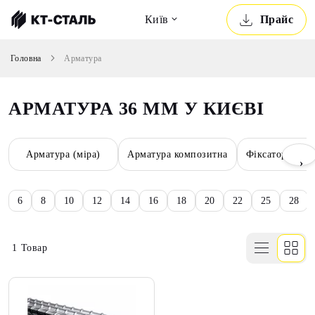
Київ
Прайс
Головна
Арматура
АРМАТУРА 36 ММ У КИЄВІ
Арматура (міра)
Арматура композитна
Фіксатори для
›
6
8
10
12
14
16
18
20
22
25
28
1
Товар