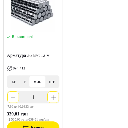
В наявності
Арматура 36 мм; 12 м
36
12
кг
т
м.п.
шт
7.99 кг | 0.0833 шт
339,81 грн
42 530.00 грн/т
339.81 грн/м.п
Купити