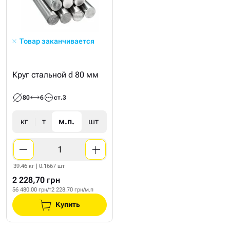
Товар заканчивается
Круг стальной d 80 мм
80
6
ст.3
кг
т
м.п.
шт
39.46 кг | 0.1667 шт
2 228,70 грн
56 480.00 грн/т
2 228.70 грн/м.п
Купить