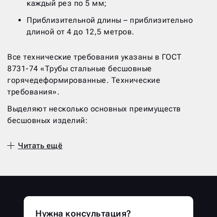
каждый рез по 5 мм;
Приблизительной длины – приблизительно
длиной от 4 до 12,5 метров.
Все технические требования указаны в ГОСТ
8731-74 «Трубы стальные бесшовные
горячедеформированные. Технические
требования».
Выделяют несколько основных преимуществ
бесшовных изделий:
Малое линейное расширение во время
Читать ещё
воздействия высоких температур;
Выдерживают высокое давление;
Устойчивы к коррозии;
Высокая степень теплопроводности;
Нужна консультация?
Отличная пропускная способность за счет