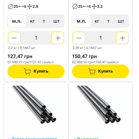
25
6
2.8
25
6
3.2
м.п.
кг
т
шт
м.п.
кг
т
шт
2.2 кг | 0.1667 шт
2.39 кг | 0.1667 шт
127,47 грн
150,47 грн
57 940.91 грн/т
127.47 грн/м.п
62 958.16 грн/т
150.47 грн/м.п
Купить
Купить
Товар заканчивается
В наличии