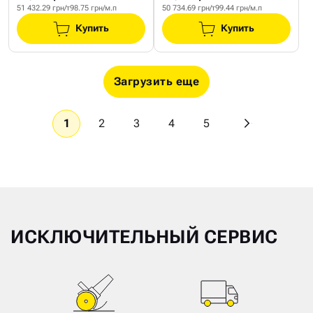
51 432.29 грн/т
98.75 грн/м.п
50 734.69 грн/т
99.44 грн/м.п
Купить
Купить
Загрузить еще
1
2
3
4
5
ИСКЛЮЧИТЕЛЬНЫЙ СЕРВИС