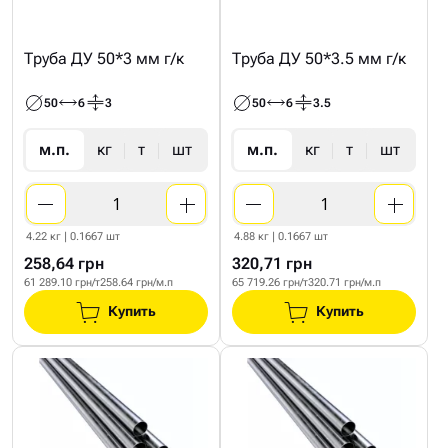
Труба ДУ 50*3 мм г/к
Труба ДУ 50*3.5 мм г/к
50
6
3
50
6
3.5
м.п.
кг
т
шт
м.п.
кг
т
шт
4.22 кг | 0.1667 шт
4.88 кг | 0.1667 шт
258,64 грн
320,71 грн
61 289.10 грн/т
258.64 грн/м.п
65 719.26 грн/т
320.71 грн/м.п
Купить
Купить