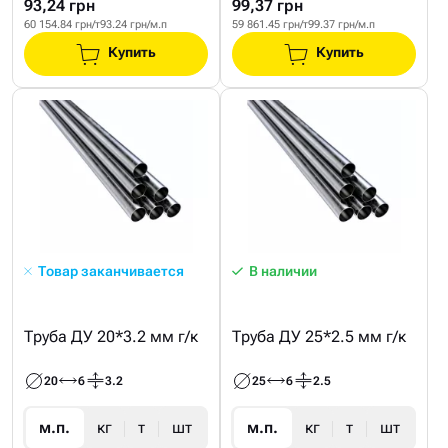
93,24 грн
99,37 грн
60 154.84 грн/т
93.24 грн/м.п
59 861.45 грн/т
99.37 грн/м.п
Купить
Купить
Товар заканчивается
В наличии
Труба ДУ 20*3.2 мм г/к
Труба ДУ 25*2.5 мм г/к
20
6
3.2
25
6
2.5
м.п.
кг
т
шт
м.п.
кг
т
шт