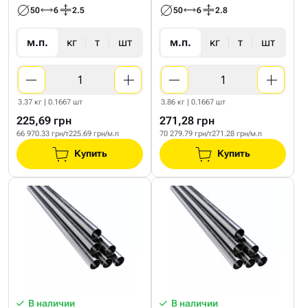
50
6
2.5
50
6
2.8
м.п.
кг
т
шт
м.п.
кг
т
шт
3.37 кг | 0.1667 шт
3.86 кг | 0.1667 шт
225,69 грн
271,28 грн
66 970.33 грн/т
225.69 грн/м.п
70 279.79 грн/т
271.28 грн/м.п
Купить
Купить
В наличии
В наличии