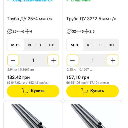
Труба ДУ 25*4 мм г/к
Труба ДУ 32*2.5 мм г/к
25
6
4
32
6
2.5
м.п.
кг
т
шт
м.п.
кг
т
шт
2.94 кг | 0.1667 шт
2.35 кг | 0.1667 шт
182,42 грн
157,10 грн
62 047.62 грн/т
182.42 грн/м.п
66 851.06 грн/т
157.10 грн/м.п
Купить
Купить