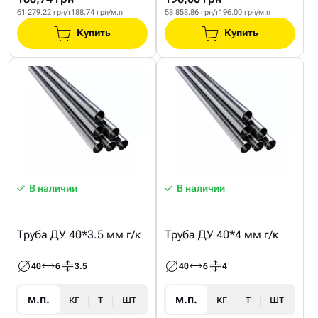
61 279.22 грн/т
188.74 грн/м.п
58 858.86 грн/т
196.00 грн/м.п
Купить
Купить
В наличии
В наличии
Труба ДУ 40*3.5 мм г/к
Труба ДУ 40*4 мм г/к
40
6
3.5
40
6
4
м.п.
кг
т
шт
м.п.
кг
т
шт