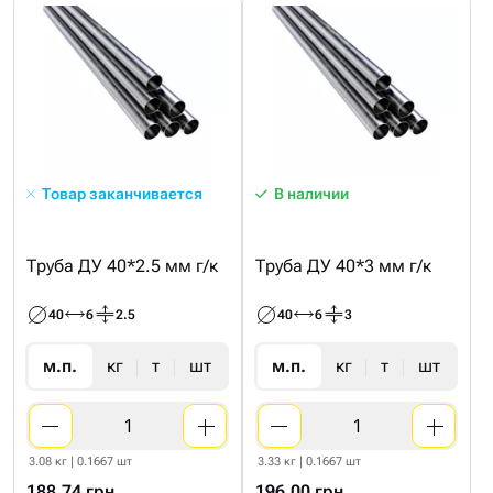
Товар заканчивается
В наличии
Труба ДУ 40*2.5 мм г/к
Труба ДУ 40*3 мм г/к
40
6
2.5
40
6
3
м.п.
кг
т
шт
м.п.
кг
т
шт
3.08 кг | 0.1667 шт
3.33 кг | 0.1667 шт
188,74 грн
196,00 грн