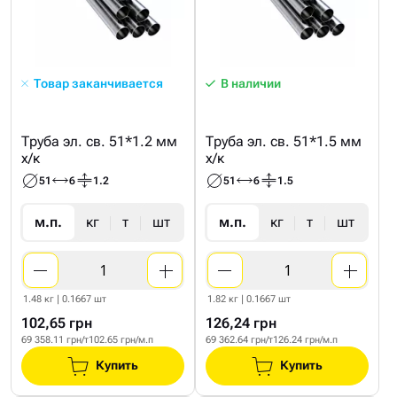
Товар заканчивается
В наличии
Труба эл. св. 51*1.2 мм
Труба эл. св. 51*1.5 мм
х/к
х/к
51
6
1.2
51
6
1.5
м.п.
кг
т
шт
м.п.
кг
т
шт
1.48 кг | 0.1667 шт
1.82 кг | 0.1667 шт
102,65 грн
126,24 грн
69 358.11 грн/т
102.65 грн/м.п
69 362.64 грн/т
126.24 грн/м.п
Купить
Купить