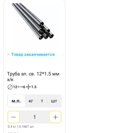
Товар заканчивается
Труба эл. св. 12*1.5 мм
х/к
12
6
1.5
м.п.
кг
т
шт
0.4 кг | 0.1667 шт