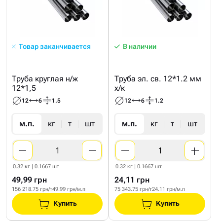
Товар заканчивается
В наличии
Труба круглая н/ж
Труба эл. св. 12*1.2 мм
12*1,5
х/к
12
6
1.5
12
6
1.2
м.п.
кг
т
шт
м.п.
кг
т
шт
0.32 кг | 0.1667 шт
0.32 кг | 0.1667 шт
49,99 грн
24,11 грн
156 218.75 грн/т
49.99 грн/м.п
75 343.75 грн/т
24.11 грн/м.п
Купить
Купить