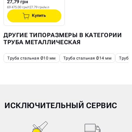
27,79 грн
69 475.00 грн/т
27.79 грн/м.п
Купить
ДРУГИЕ ТИПОРАЗМЕРЫ В КАТЕГОРИИ
ТРУБА МЕТАЛЛИЧЕСКАЯ
Труба стальная Ø10 мм
Труба стальная Ø14 мм
Труба
ИСКЛЮЧИТЕЛЬНЫЙ СЕРВИС